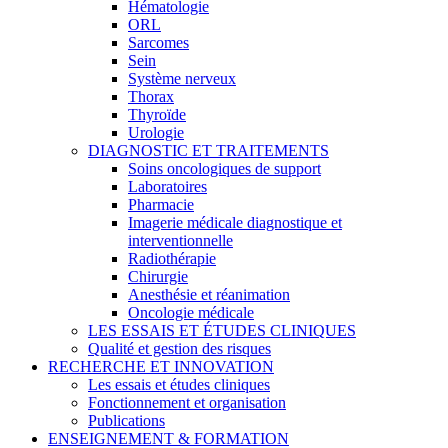
Hématologie
ORL
Sarcomes
Sein
Système nerveux
Thorax
Thyroïde
Urologie
DIAGNOSTIC ET TRAITEMENTS
Soins oncologiques de support
Laboratoires
Pharmacie
Imagerie médicale diagnostique et
interventionnelle
Radiothérapie
Chirurgie
Anesthésie et réanimation
Oncologie médicale
LES ESSAIS ET ÉTUDES CLINIQUES
Qualité et gestion des risques
RECHERCHE ET INNOVATION
Les essais et études cliniques
Fonctionnement et organisation
Publications
ENSEIGNEMENT & FORMATION