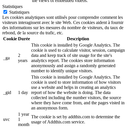
the views of embedded videos.
Statistiques
Statistiques
Les cookies analytiques sont utilisés pour comprendre comment les
visiteurs interagissent avec le site Web. Ces cookies aident à fournir
des informations sur les mesures du nombre de visiteurs, du taux de
rebond, de la source du trafic, etc.
Cookie
Durée
Description
This cookie is installed by Google Analytics. The
cookie is used to calculate visitor, session, campaign
2
data and keep track of site usage for the site's
_ga
years
analytics report. The cookies store information
anonymously and assign a randomly generated
number to identify unique visitors.
This cookie is installed by Google Analytics. The
cookie is used to store information of how visitors
use a website and helps in creating an analytics
_gid
1 day
report of how the website is doing. The data
collected including the number visitors, the source
where they have come from, and the pages visted in
an anonymous form.
1 year
The cookie is set by addthis.com to determine the
uvc
1
usage of Addthis.com service.
month