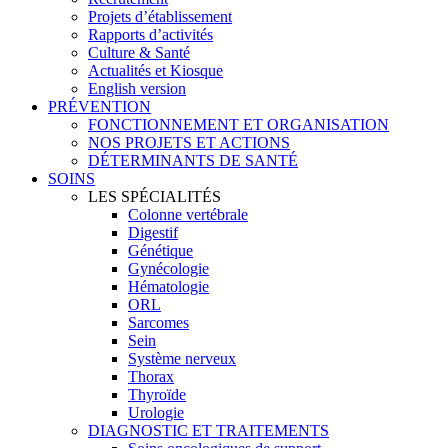
Projets d’établissement
Rapports d’activités
Culture & Santé
Actualités et Kiosque
English version
PRÉVENTION
FONCTIONNEMENT ET ORGANISATION
NOS PROJETS ET ACTIONS
DÉTERMINANTS DE SANTÉ
SOINS
LES SPÉCIALITÉS
Colonne vertébrale
Digestif
Génétique
Gynécologie
Hématologie
ORL
Sarcomes
Sein
Système nerveux
Thorax
Thyroïde
Urologie
DIAGNOSTIC ET TRAITEMENTS