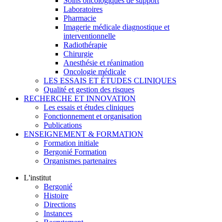
Soins oncologiques de support
Laboratoires
Pharmacie
Imagerie médicale diagnostique et
interventionnelle
Radiothérapie
Chirurgie
Anesthésie et réanimation
Oncologie médicale
LES ESSAIS ET ÉTUDES CLINIQUES
Qualité et gestion des risques
RECHERCHE ET INNOVATION
Les essais et études cliniques
Fonctionnement et organisation
Publications
ENSEIGNEMENT & FORMATION
Formation initiale
Bergonié Formation
Organismes partenaires
L'institut
Bergonié
Histoire
Directions
Instances