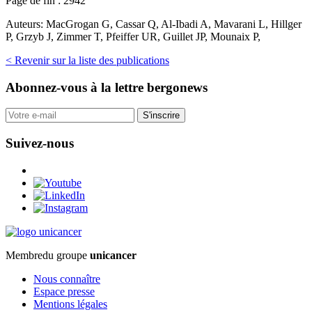
Page de fin :
2942
Auteurs:
MacGrogan G, Cassar Q, Al-Ibadi A, Mavarani L, Hillger
P, Grzyb J, Zimmer T, Pfeiffer UR, Guillet JP, Mounaix P,
< Revenir sur la liste des publications
Abonnez-vous
à la lettre bergonews
S'inscrire
Suivez-nous
Membre
du groupe
unicancer
Nous connaître
Espace presse
Mentions légales