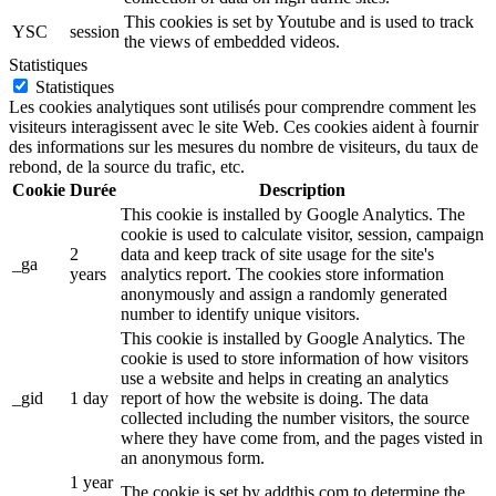
This cookies is set by Youtube and is used to track
YSC
session
the views of embedded videos.
Statistiques
Statistiques
Les cookies analytiques sont utilisés pour comprendre comment les
visiteurs interagissent avec le site Web. Ces cookies aident à fournir
des informations sur les mesures du nombre de visiteurs, du taux de
rebond, de la source du trafic, etc.
Cookie
Durée
Description
This cookie is installed by Google Analytics. The
cookie is used to calculate visitor, session, campaign
2
data and keep track of site usage for the site's
_ga
years
analytics report. The cookies store information
anonymously and assign a randomly generated
number to identify unique visitors.
This cookie is installed by Google Analytics. The
cookie is used to store information of how visitors
use a website and helps in creating an analytics
_gid
1 day
report of how the website is doing. The data
collected including the number visitors, the source
where they have come from, and the pages visted in
an anonymous form.
1 year
The cookie is set by addthis.com to determine the