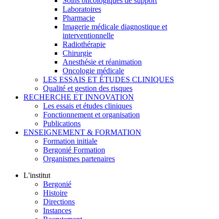
Soins oncologiques de support
Laboratoires
Pharmacie
Imagerie médicale diagnostique et
interventionnelle
Radiothérapie
Chirurgie
Anesthésie et réanimation
Oncologie médicale
LES ESSAIS ET ÉTUDES CLINIQUES
Qualité et gestion des risques
RECHERCHE ET INNOVATION
Les essais et études cliniques
Fonctionnement et organisation
Publications
ENSEIGNEMENT & FORMATION
Formation initiale
Bergonié Formation
Organismes partenaires
L'institut
Bergonié
Histoire
Directions
Instances