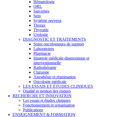
Hématologie
ORL
Sarcomes
Sein
Système nerveux
Thorax
Thyroïde
Urologie
DIAGNOSTIC ET TRAITEMENTS
Soins oncologiques de support
Laboratoires
Pharmacie
Imagerie médicale diagnostique et
interventionnelle
Radiothérapie
Chirurgie
Anesthésie et réanimation
Oncologie médicale
LES ESSAIS ET ÉTUDES CLINIQUES
Qualité et gestion des risques
RECHERCHE ET INNOVATION
Les essais et études cliniques
Fonctionnement et organisation
Publications
ENSEIGNEMENT & FORMATION