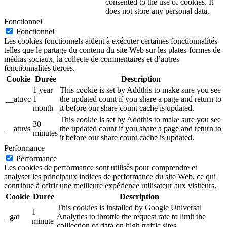
consented to the use of cookies. It
does not store any personal data.
Fonctionnel
Fonctionnel
Les cookies fonctionnels aident à exécuter certaines fonctionnalités
telles que le partage du contenu du site Web sur les plates-formes de
médias sociaux, la collecte de commentaires et d’autres
fonctionnalités tierces.
Cookie
Durée
Description
1 year
This cookie is set by Addthis to make sure you see
__atuvc
1
the updated count if you share a page and return to
month
it before our share count cache is updated.
This cookie is set by Addthis to make sure you see
30
__atuvs
the updated count if you share a page and return to
minutes
it before our share count cache is updated.
Performance
Performance
Les cookies de performance sont utilisés pour comprendre et
analyser les principaux indices de performance du site Web, ce qui
contribue à offrir une meilleure expérience utilisateur aux visiteurs.
Cookie
Durée
Description
This cookies is installed by Google Universal
1
_gat
Analytics to throttle the request rate to limit the
minute
colllection of data on high traffic sites.