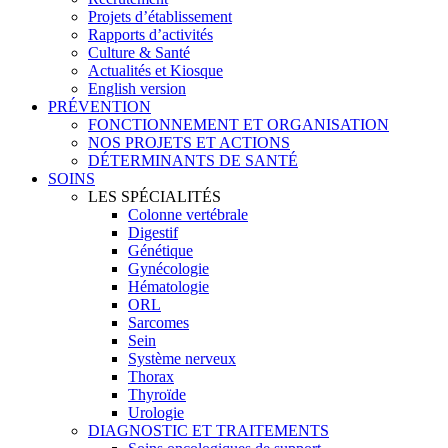
Projets d’établissement
Rapports d’activités
Culture & Santé
Actualités et Kiosque
English version
PRÉVENTION
FONCTIONNEMENT ET ORGANISATION
NOS PROJETS ET ACTIONS
DÉTERMINANTS DE SANTÉ
SOINS
LES SPÉCIALITÉS
Colonne vertébrale
Digestif
Génétique
Gynécologie
Hématologie
ORL
Sarcomes
Sein
Système nerveux
Thorax
Thyroïde
Urologie
DIAGNOSTIC ET TRAITEMENTS