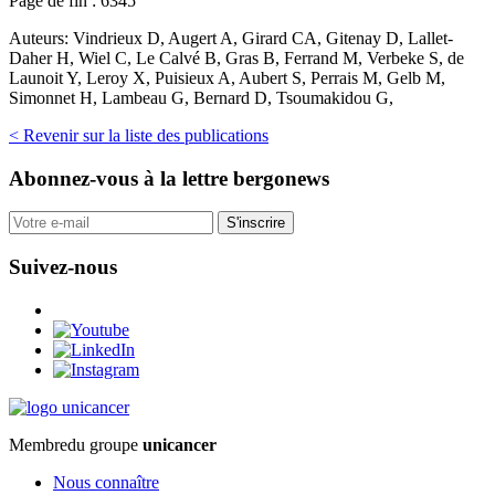
Page de fin :
6345
Auteurs:
Vindrieux D, Augert A, Girard CA, Gitenay D, Lallet-
Daher H, Wiel C, Le Calvé B, Gras B, Ferrand M, Verbeke S, de
Launoit Y, Leroy X, Puisieux A, Aubert S, Perrais M, Gelb M,
Simonnet H, Lambeau G, Bernard D, Tsoumakidou G,
< Revenir sur la liste des publications
Abonnez-vous
à la lettre bergonews
S'inscrire
Suivez-nous
Membre
du groupe
unicancer
Nous connaître