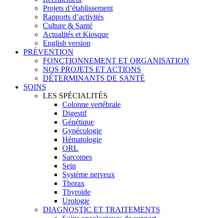
Projets d’établissement
Rapports d’activités
Culture & Santé
Actualités et Kiosque
English version
PRÉVENTION
FONCTIONNEMENT ET ORGANISATION
NOS PROJETS ET ACTIONS
DÉTERMINANTS DE SANTÉ
SOINS
LES SPÉCIALITÉS
Colonne vertébrale
Digestif
Génétique
Gynécologie
Hématologie
ORL
Sarcomes
Sein
Système nerveux
Thorax
Thyroïde
Urologie
DIAGNOSTIC ET TRAITEMENTS