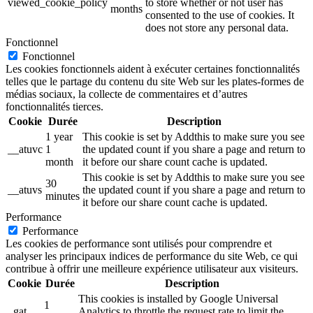
viewed_cookie_policy
to store whether or not user has
months
consented to the use of cookies. It
does not store any personal data.
Fonctionnel
Fonctionnel
Les cookies fonctionnels aident à exécuter certaines fonctionnalités
telles que le partage du contenu du site Web sur les plates-formes de
médias sociaux, la collecte de commentaires et d’autres
fonctionnalités tierces.
Cookie
Durée
Description
1 year
This cookie is set by Addthis to make sure you see
__atuvc
1
the updated count if you share a page and return to
month
it before our share count cache is updated.
This cookie is set by Addthis to make sure you see
30
__atuvs
the updated count if you share a page and return to
minutes
it before our share count cache is updated.
Performance
Performance
Les cookies de performance sont utilisés pour comprendre et
analyser les principaux indices de performance du site Web, ce qui
contribue à offrir une meilleure expérience utilisateur aux visiteurs.
Cookie
Durée
Description
This cookies is installed by Google Universal
1
_gat
Analytics to throttle the request rate to limit the