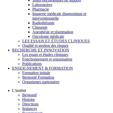
Soins oncologiques de support
Laboratoires
Pharmacie
Imagerie médicale diagnostique et
interventionnelle
Radiothérapie
Chirurgie
Anesthésie et réanimation
Oncologie médicale
LES ESSAIS ET ÉTUDES CLINIQUES
Qualité et gestion des risques
RECHERCHE ET INNOVATION
Les essais et études cliniques
Fonctionnement et organisation
Publications
ENSEIGNEMENT & FORMATION
Formation initiale
Bergonié Formation
Organismes partenaires
L'institut
Bergonié
Histoire
Directions
Instances