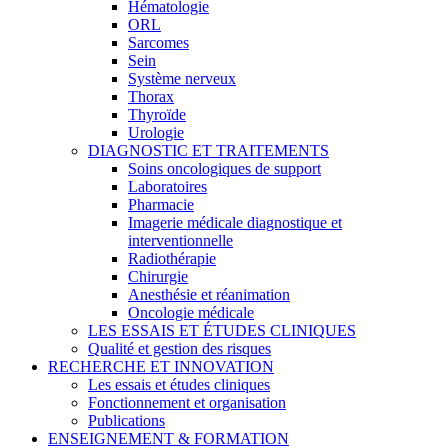
Hématologie
ORL
Sarcomes
Sein
Système nerveux
Thorax
Thyroïde
Urologie
DIAGNOSTIC ET TRAITEMENTS
Soins oncologiques de support
Laboratoires
Pharmacie
Imagerie médicale diagnostique et
interventionnelle
Radiothérapie
Chirurgie
Anesthésie et réanimation
Oncologie médicale
LES ESSAIS ET ÉTUDES CLINIQUES
Qualité et gestion des risques
RECHERCHE ET INNOVATION
Les essais et études cliniques
Fonctionnement et organisation
Publications
ENSEIGNEMENT & FORMATION