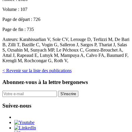
Volume :
107
Page de départ :
726
Page de fin :
735
Auteurs:
Karahissarlian V, Sole CV, Lerouge D, Terlizzi M, De Bari
B, Zilli T, Bazille C, Vogin G, Salleron J, Sargos P, Thariat J, Salas
S, Ozsahin M, Sunyach MP, Le Péchoux C, Gomez-Brouchet A,
Attal J, Rapeaud E, Lutsyk M, Mampuya A, Calvo FA, Baumard F,
Krengli M, Rochcongar G, Roth V,
< Revenir sur la liste des publications
Abonnez-vous
à la lettre bergonews
S'inscrire
Suivez-nous