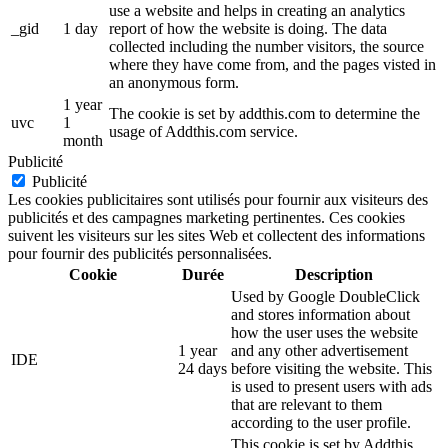
use a website and helps in creating an analytics
_gid
1 day
report of how the website is doing. The data
collected including the number visitors, the source
where they have come from, and the pages visted in
an anonymous form.
1 year
The cookie is set by addthis.com to determine the
uvc
1
usage of Addthis.com service.
month
Publicité
Publicité
Les cookies publicitaires sont utilisés pour fournir aux visiteurs des
publicités et des campagnes marketing pertinentes. Ces cookies
suivent les visiteurs sur les sites Web et collectent des informations
pour fournir des publicités personnalisées.
Cookie
Durée
Description
Used by Google DoubleClick
and stores information about
how the user uses the website
1 year
and any other advertisement
IDE
24 days
before visiting the website. This
is used to present users with ads
that are relevant to them
according to the user profile.
This cookie is set by Addthis.