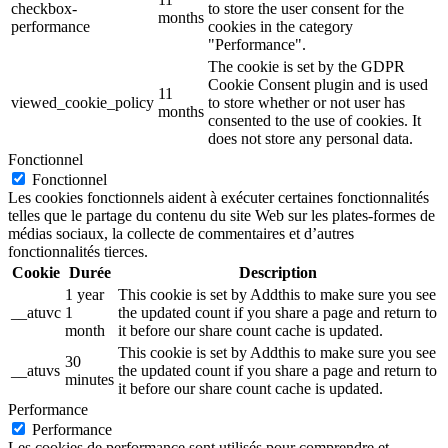
checkbox-
to store the user consent for the
months
performance
cookies in the category
"Performance".
The cookie is set by the GDPR
Cookie Consent plugin and is used
11
viewed_cookie_policy
to store whether or not user has
months
consented to the use of cookies. It
does not store any personal data.
Fonctionnel
Fonctionnel
Les cookies fonctionnels aident à exécuter certaines fonctionnalités
telles que le partage du contenu du site Web sur les plates-formes de
médias sociaux, la collecte de commentaires et d’autres
fonctionnalités tierces.
Cookie
Durée
Description
1 year
This cookie is set by Addthis to make sure you see
__atuvc
1
the updated count if you share a page and return to
month
it before our share count cache is updated.
This cookie is set by Addthis to make sure you see
30
__atuvs
the updated count if you share a page and return to
minutes
it before our share count cache is updated.
Performance
Performance
Les cookies de performance sont utilisés pour comprendre et