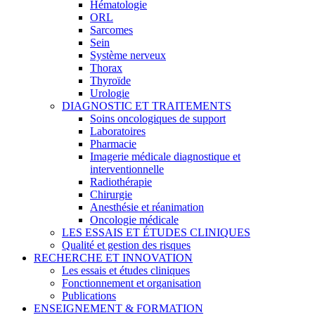
Hématologie
ORL
Sarcomes
Sein
Système nerveux
Thorax
Thyroïde
Urologie
DIAGNOSTIC ET TRAITEMENTS
Soins oncologiques de support
Laboratoires
Pharmacie
Imagerie médicale diagnostique et
interventionnelle
Radiothérapie
Chirurgie
Anesthésie et réanimation
Oncologie médicale
LES ESSAIS ET ÉTUDES CLINIQUES
Qualité et gestion des risques
RECHERCHE ET INNOVATION
Les essais et études cliniques
Fonctionnement et organisation
Publications
ENSEIGNEMENT & FORMATION