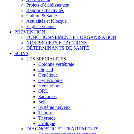
Projets d’établissement
Rapports d’activités
Culture & Santé
Actualités et Kiosque
English version
PRÉVENTION
FONCTIONNEMENT ET ORGANISATION
NOS PROJETS ET ACTIONS
DÉTERMINANTS DE SANTÉ
SOINS
LES SPÉCIALITÉS
Colonne vertébrale
Digestif
Génétique
Gynécologie
Hématologie
ORL
Sarcomes
Sein
Système nerveux
Thorax
Thyroïde
Urologie
DIAGNOSTIC ET TRAITEMENTS