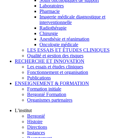
Soins oncologiques de support
Laboratoires
Pharmacie
Imagerie médicale diagnostique et
interventionnelle
Radiothérapie
Chirurgie
Anesthésie et réanimation
Oncologie médicale
LES ESSAIS ET ÉTUDES CLINIQUES
Qualité et gestion des risques
RECHERCHE ET INNOVATION
Les essais et études cliniques
Fonctionnement et organisation
Publications
ENSEIGNEMENT & FORMATION
Formation initiale
Bergonié Formation
Organismes partenaires
L'institut
Bergonié
Histoire
Directions
Instances