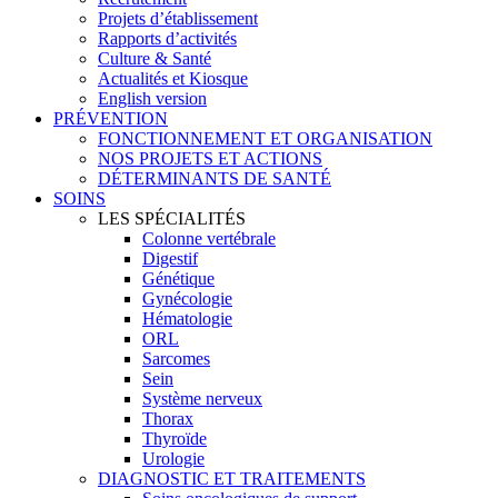
Projets d’établissement
Rapports d’activités
Culture & Santé
Actualités et Kiosque
English version
PRÉVENTION
FONCTIONNEMENT ET ORGANISATION
NOS PROJETS ET ACTIONS
DÉTERMINANTS DE SANTÉ
SOINS
LES SPÉCIALITÉS
Colonne vertébrale
Digestif
Génétique
Gynécologie
Hématologie
ORL
Sarcomes
Sein
Système nerveux
Thorax
Thyroïde
Urologie
DIAGNOSTIC ET TRAITEMENTS