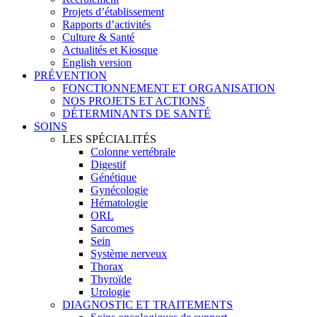
Projets d’établissement
Rapports d’activités
Culture & Santé
Actualités et Kiosque
English version
PRÉVENTION
FONCTIONNEMENT ET ORGANISATION
NOS PROJETS ET ACTIONS
DÉTERMINANTS DE SANTÉ
SOINS
LES SPÉCIALITÉS
Colonne vertébrale
Digestif
Génétique
Gynécologie
Hématologie
ORL
Sarcomes
Sein
Système nerveux
Thorax
Thyroïde
Urologie
DIAGNOSTIC ET TRAITEMENTS