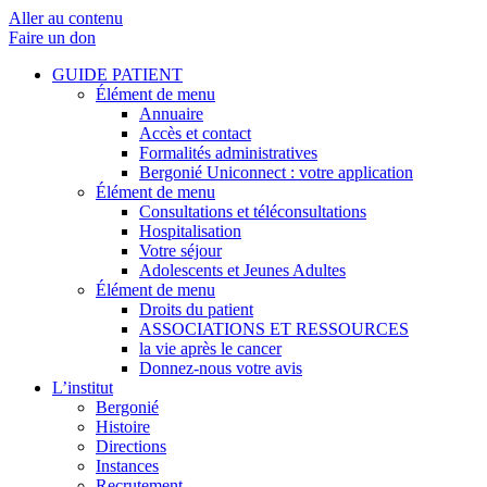
Aller au contenu
Faire un don
GUIDE PATIENT
Élément de menu
Annuaire
Accès et contact
Formalités administratives
Bergonié Uniconnect : votre application
Élément de menu
Consultations et téléconsultations
Hospitalisation
Votre séjour
Adolescents et Jeunes Adultes
Élément de menu
Droits du patient
ASSOCIATIONS ET RESSOURCES
la vie après le cancer
Donnez-nous votre avis
L’institut
Bergonié
Histoire
Directions
Instances
Recrutement