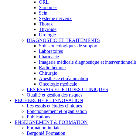
ORL
Sarcomes
Sein
Système nerveux
Thorax
Thyroïde
Urologie
DIAGNOSTIC ET TRAITEMENTS
Soins oncologiques de support
Laboratoires
Pharmacie
Imagerie médicale diagnostique et interventionnell
Radiothérapie
Chirurgie
Anesthésie et réanimation
Oncologie médicale
LES ESSAIS ET ÉTUDES CLINIQUES
Qualité et gestion des risques
RECHERCHE ET INNOVATION
Les essais et études cliniques
Fonctionnement et organisation
Publications
ENSEIGNEMENT & FORMATION
Formation initiale
Bergonié Formation