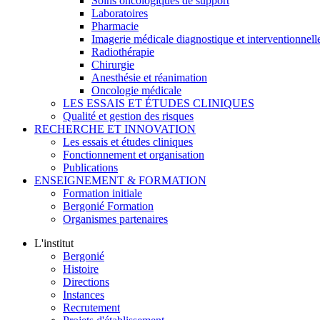
Soins oncologiques de support
Laboratoires
Pharmacie
Imagerie médicale diagnostique et interventionnell
Radiothérapie
Chirurgie
Anesthésie et réanimation
Oncologie médicale
LES ESSAIS ET ÉTUDES CLINIQUES
Qualité et gestion des risques
RECHERCHE ET INNOVATION
Les essais et études cliniques
Fonctionnement et organisation
Publications
ENSEIGNEMENT & FORMATION
Formation initiale
Bergonié Formation
Organismes partenaires
L'institut
Bergonié
Histoire
Directions
Instances
Recrutement