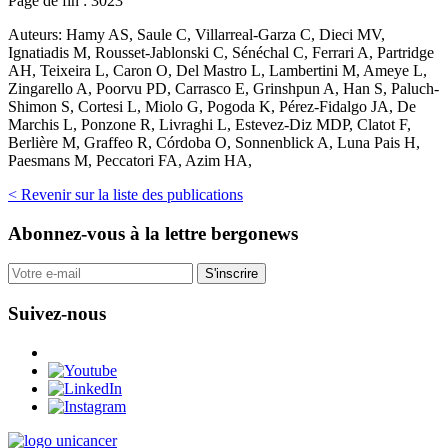
Page de fin :
3023
Auteurs:
Hamy AS, Saule C, Villarreal-Garza C, Dieci MV,
Ignatiadis M, Rousset-Jablonski C, Sénéchal C, Ferrari A, Partridge
AH, Teixeira L, Caron O, Del Mastro L, Lambertini M, Ameye L,
Zingarello A, Poorvu PD, Carrasco E, Grinshpun A, Han S, Paluch-
Shimon S, Cortesi L, Miolo G, Pogoda K, Pérez-Fidalgo JA, De
Marchis L, Ponzone R, Livraghi L, Estevez-Diz MDP, Clatot F,
Berlière M, Graffeo R, Córdoba O, Sonnenblick A, Luna Pais H,
Paesmans M, Peccatori FA, Azim HA,
< Revenir sur la liste des publications
Abonnez-vous
à la lettre bergonews
S'inscrire
Suivez-nous