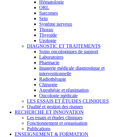
Hématologie
ORL
Sarcomes
Sein
Système nerveux
Thorax
Thyroïde
Urologie
DIAGNOSTIC ET TRAITEMENTS
Soins oncologiques de support
Laboratoires
Pharmacie
Imagerie médicale diagnostique et
interventionnelle
Radiothérapie
Chirurgie
Anesthésie et réanimation
Oncologie médicale
LES ESSAIS ET ÉTUDES CLINIQUES
Qualité et gestion des risques
RECHERCHE ET INNOVATION
Les essais et études cliniques
Fonctionnement et organisation
Publications
ENSEIGNEMENT & FORMATION