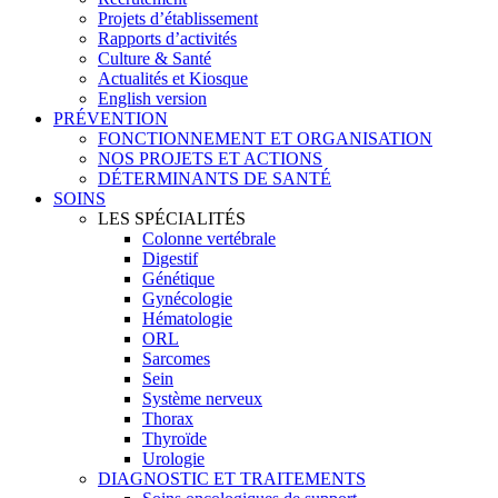
Projets d’établissement
Rapports d’activités
Culture & Santé
Actualités et Kiosque
English version
PRÉVENTION
FONCTIONNEMENT ET ORGANISATION
NOS PROJETS ET ACTIONS
DÉTERMINANTS DE SANTÉ
SOINS
LES SPÉCIALITÉS
Colonne vertébrale
Digestif
Génétique
Gynécologie
Hématologie
ORL
Sarcomes
Sein
Système nerveux
Thorax
Thyroïde
Urologie
DIAGNOSTIC ET TRAITEMENTS