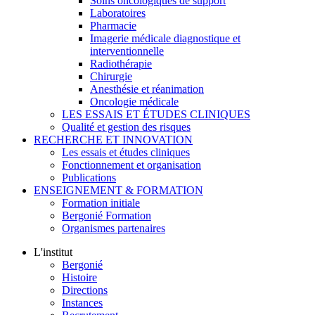
Soins oncologiques de support
Laboratoires
Pharmacie
Imagerie médicale diagnostique et
interventionnelle
Radiothérapie
Chirurgie
Anesthésie et réanimation
Oncologie médicale
LES ESSAIS ET ÉTUDES CLINIQUES
Qualité et gestion des risques
RECHERCHE ET INNOVATION
Les essais et études cliniques
Fonctionnement et organisation
Publications
ENSEIGNEMENT & FORMATION
Formation initiale
Bergonié Formation
Organismes partenaires
L'institut
Bergonié
Histoire
Directions
Instances