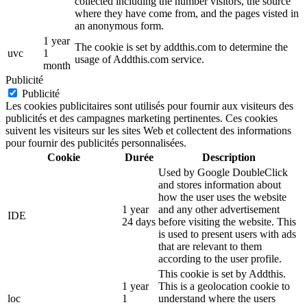
collected including the number visitors, the source
where they have come from, and the pages visted in
an anonymous form.
1 year
The cookie is set by addthis.com to determine the
uvc
1
usage of Addthis.com service.
month
Publicité
Publicité
Les cookies publicitaires sont utilisés pour fournir aux visiteurs des
publicités et des campagnes marketing pertinentes. Ces cookies
suivent les visiteurs sur les sites Web et collectent des informations
pour fournir des publicités personnalisées.
Cookie
Durée
Description
Used by Google DoubleClick
and stores information about
how the user uses the website
1 year
and any other advertisement
IDE
24 days
before visiting the website. This
is used to present users with ads
that are relevant to them
according to the user profile.
This cookie is set by Addthis.
1 year
This is a geolocation cookie to
loc
1
understand where the users