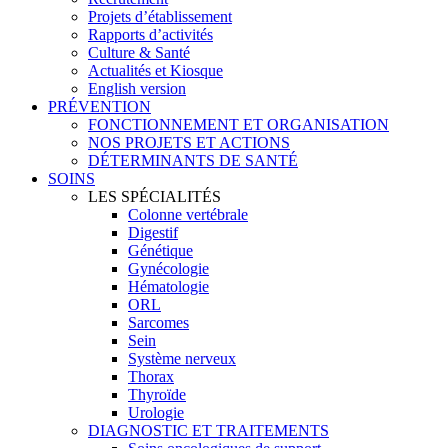
Projets d’établissement
Rapports d’activités
Culture & Santé
Actualités et Kiosque
English version
PRÉVENTION
FONCTIONNEMENT ET ORGANISATION
NOS PROJETS ET ACTIONS
DÉTERMINANTS DE SANTÉ
SOINS
LES SPÉCIALITÉS
Colonne vertébrale
Digestif
Génétique
Gynécologie
Hématologie
ORL
Sarcomes
Sein
Système nerveux
Thorax
Thyroïde
Urologie
DIAGNOSTIC ET TRAITEMENTS