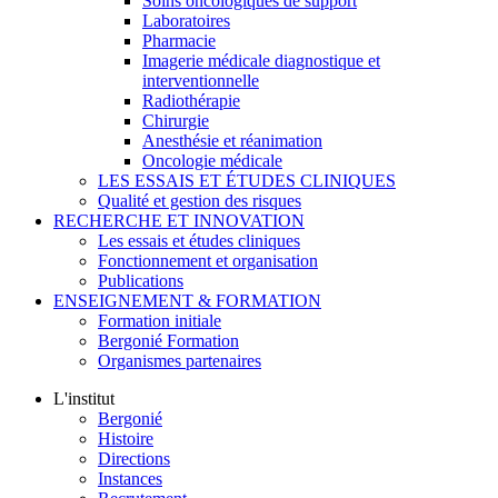
Soins oncologiques de support
Laboratoires
Pharmacie
Imagerie médicale diagnostique et
interventionnelle
Radiothérapie
Chirurgie
Anesthésie et réanimation
Oncologie médicale
LES ESSAIS ET ÉTUDES CLINIQUES
Qualité et gestion des risques
RECHERCHE ET INNOVATION
Les essais et études cliniques
Fonctionnement et organisation
Publications
ENSEIGNEMENT & FORMATION
Formation initiale
Bergonié Formation
Organismes partenaires
L'institut
Bergonié
Histoire
Directions
Instances