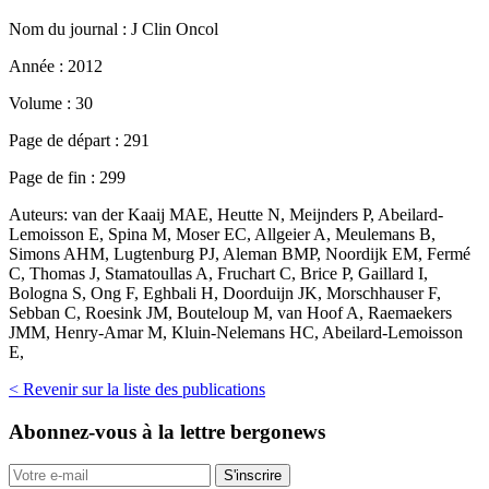
Nom du journal :
J Clin Oncol
Année :
2012
Volume :
30
Page de départ :
291
Page de fin :
299
Auteurs:
van der Kaaij MAE, Heutte N, Meijnders P, Abeilard-
Lemoisson E, Spina M, Moser EC, Allgeier A, Meulemans B,
Simons AHM, Lugtenburg PJ, Aleman BMP, Noordijk EM, Fermé
C, Thomas J, Stamatoullas A, Fruchart C, Brice P, Gaillard I,
Bologna S, Ong F, Eghbali H, Doorduijn JK, Morschhauser F,
Sebban C, Roesink JM, Bouteloup M, van Hoof A, Raemaekers
JMM, Henry-Amar M, Kluin-Nelemans HC, Abeilard-Lemoisson
E,
< Revenir sur la liste des publications
Abonnez-vous
à la lettre bergonews
S'inscrire