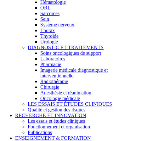
Hématologie
ORL
Sarcomes
Sein
Système nerveux
Thorax
Thyroïde
Urologie
DIAGNOSTIC ET TRAITEMENTS
Soins oncologiques de support
Laboratoires
Pharmacie
Imagerie médicale diagnostique et
interventionnelle
Radiothérapie
Chirurgie
Anesthésie et réanimation
Oncologie médicale
LES ESSAIS ET ÉTUDES CLINIQUES
Qualité et gestion des risques
RECHERCHE ET INNOVATION
Les essais et études cliniques
Fonctionnement et organisation
Publications
ENSEIGNEMENT & FORMATION