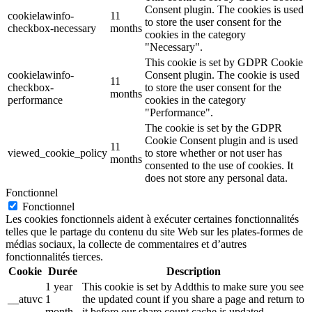
Consent plugin. The cookies is used
cookielawinfo-
11
to store the user consent for the
checkbox-necessary
months
cookies in the category
"Necessary".
This cookie is set by GDPR Cookie
cookielawinfo-
Consent plugin. The cookie is used
11
checkbox-
to store the user consent for the
months
performance
cookies in the category
"Performance".
The cookie is set by the GDPR
Cookie Consent plugin and is used
11
viewed_cookie_policy
to store whether or not user has
months
consented to the use of cookies. It
does not store any personal data.
Fonctionnel
Fonctionnel
Les cookies fonctionnels aident à exécuter certaines fonctionnalités
telles que le partage du contenu du site Web sur les plates-formes de
médias sociaux, la collecte de commentaires et d’autres
fonctionnalités tierces.
Cookie
Durée
Description
1 year
This cookie is set by Addthis to make sure you see
__atuvc
1
the updated count if you share a page and return to
month
it before our share count cache is updated.