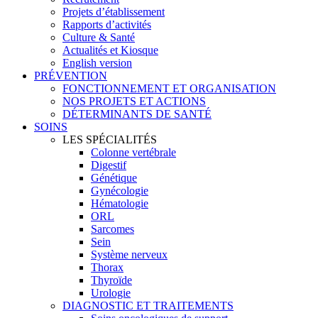
Projets d’établissement
Rapports d’activités
Culture & Santé
Actualités et Kiosque
English version
PRÉVENTION
FONCTIONNEMENT ET ORGANISATION
NOS PROJETS ET ACTIONS
DÉTERMINANTS DE SANTÉ
SOINS
LES SPÉCIALITÉS
Colonne vertébrale
Digestif
Génétique
Gynécologie
Hématologie
ORL
Sarcomes
Sein
Système nerveux
Thorax
Thyroïde
Urologie
DIAGNOSTIC ET TRAITEMENTS