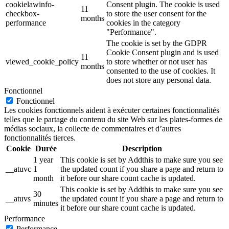
cookielawinfo-
Consent plugin. The cookie is used
11
checkbox-
to store the user consent for the
months
performance
cookies in the category
"Performance".
The cookie is set by the GDPR
Cookie Consent plugin and is used
11
viewed_cookie_policy
to store whether or not user has
months
consented to the use of cookies. It
does not store any personal data.
Fonctionnel
Fonctionnel
Les cookies fonctionnels aident à exécuter certaines fonctionnalités
telles que le partage du contenu du site Web sur les plates-formes de
médias sociaux, la collecte de commentaires et d’autres
fonctionnalités tierces.
Cookie
Durée
Description
1 year
This cookie is set by Addthis to make sure you see
__atuvc
1
the updated count if you share a page and return to
month
it before our share count cache is updated.
This cookie is set by Addthis to make sure you see
30
__atuvs
the updated count if you share a page and return to
minutes
it before our share count cache is updated.
Performance
Performance