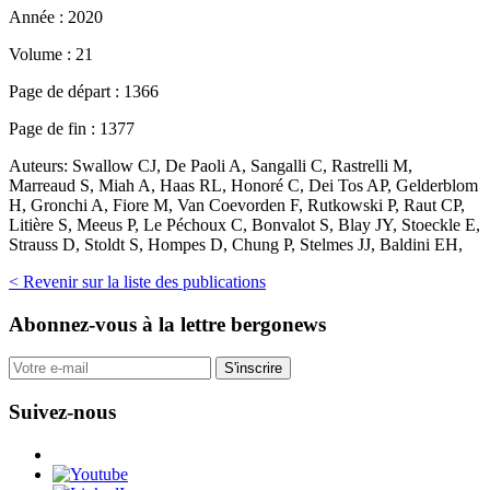
Année :
2020
Volume :
21
Page de départ :
1366
Page de fin :
1377
Auteurs:
Swallow CJ, De Paoli A, Sangalli C, Rastrelli M,
Marreaud S, Miah A, Haas RL, Honoré C, Dei Tos AP, Gelderblom
H, Gronchi A, Fiore M, Van Coevorden F, Rutkowski P, Raut CP,
Litière S, Meeus P, Le Péchoux C, Bonvalot S, Blay JY, Stoeckle E,
Strauss D, Stoldt S, Hompes D, Chung P, Stelmes JJ, Baldini EH,
< Revenir sur la liste des publications
Abonnez-vous
à la lettre bergonews
S'inscrire
Suivez-nous