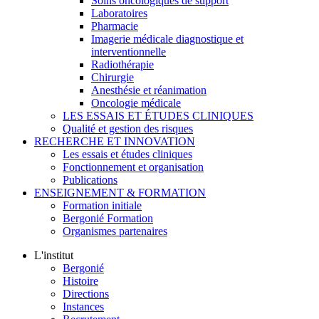
Soins oncologiques de support
Laboratoires
Pharmacie
Imagerie médicale diagnostique et
interventionnelle
Radiothérapie
Chirurgie
Anesthésie et réanimation
Oncologie médicale
LES ESSAIS ET ÉTUDES CLINIQUES
Qualité et gestion des risques
RECHERCHE ET INNOVATION
Les essais et études cliniques
Fonctionnement et organisation
Publications
ENSEIGNEMENT & FORMATION
Formation initiale
Bergonié Formation
Organismes partenaires
L'institut
Bergonié
Histoire
Directions
Instances