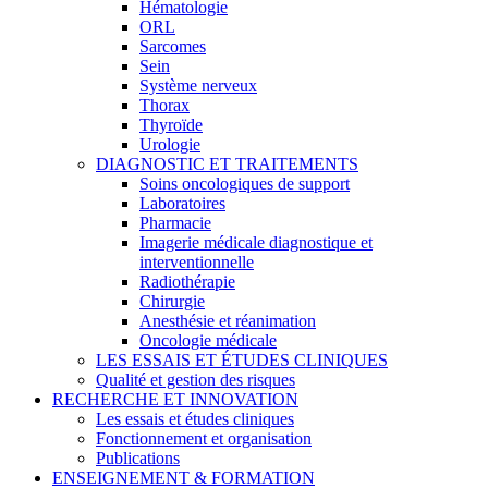
Hématologie
ORL
Sarcomes
Sein
Système nerveux
Thorax
Thyroïde
Urologie
DIAGNOSTIC ET TRAITEMENTS
Soins oncologiques de support
Laboratoires
Pharmacie
Imagerie médicale diagnostique et
interventionnelle
Radiothérapie
Chirurgie
Anesthésie et réanimation
Oncologie médicale
LES ESSAIS ET ÉTUDES CLINIQUES
Qualité et gestion des risques
RECHERCHE ET INNOVATION
Les essais et études cliniques
Fonctionnement et organisation
Publications
ENSEIGNEMENT & FORMATION