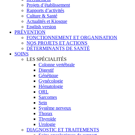
Projets d’établissement
Rapports d’activités
Culture & Santé
Actualités et Kiosque
English version
PRÉVENTION
FONCTIONNEMENT ET ORGANISATION
NOS PROJETS ET ACTIONS
DÉTERMINANTS DE SANTÉ
SOINS
LES SPÉCIALITÉS
Colonne vertébrale
Digestif
Génétique
Gynécologie
Hématologie
ORL
Sarcomes
Sein
Système nerveux
Thorax
Thyroïde
Urologie
DIAGNOSTIC ET TRAITEMENTS