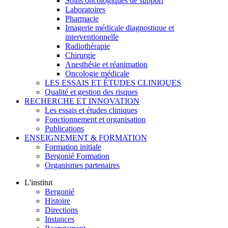
Soins oncologiques de support
Laboratoires
Pharmacie
Imagerie médicale diagnostique et
interventionnelle
Radiothérapie
Chirurgie
Anesthésie et réanimation
Oncologie médicale
LES ESSAIS ET ÉTUDES CLINIQUES
Qualité et gestion des risques
RECHERCHE ET INNOVATION
Les essais et études cliniques
Fonctionnement et organisation
Publications
ENSEIGNEMENT & FORMATION
Formation initiale
Bergonié Formation
Organismes partenaires
L'institut
Bergonié
Histoire
Directions
Instances