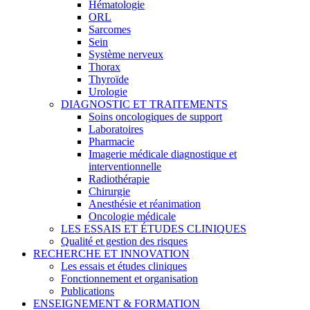
Hématologie
ORL
Sarcomes
Sein
Système nerveux
Thorax
Thyroïde
Urologie
DIAGNOSTIC ET TRAITEMENTS
Soins oncologiques de support
Laboratoires
Pharmacie
Imagerie médicale diagnostique et
interventionnelle
Radiothérapie
Chirurgie
Anesthésie et réanimation
Oncologie médicale
LES ESSAIS ET ÉTUDES CLINIQUES
Qualité et gestion des risques
RECHERCHE ET INNOVATION
Les essais et études cliniques
Fonctionnement et organisation
Publications
ENSEIGNEMENT & FORMATION