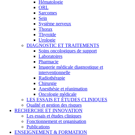
Hématologie
ORL
Sarcomes
Sein
Système nerveux
Thorax
Thyroïde
Urologie
DIAGNOSTIC ET TRAITEMENTS
Soins oncologiques de support
Laboratoires
Pharmacie
Imagerie médicale diagnostique et
interventionnelle
Radiothérapie
Chirurgie
Anesthésie et réanimation
Oncologie médicale
LES ESSAIS ET ÉTUDES CLINIQUES
Qualité et gestion des risques
RECHERCHE ET INNOVATION
Les essais et études cliniques
Fonctionnement et organisation
Publications
ENSEIGNEMENT & FORMATION