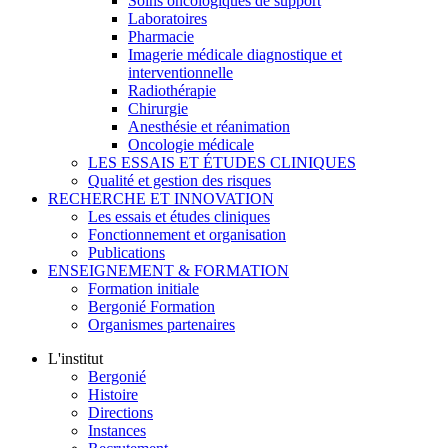
Soins oncologiques de support
Laboratoires
Pharmacie
Imagerie médicale diagnostique et
interventionnelle
Radiothérapie
Chirurgie
Anesthésie et réanimation
Oncologie médicale
LES ESSAIS ET ÉTUDES CLINIQUES
Qualité et gestion des risques
RECHERCHE ET INNOVATION
Les essais et études cliniques
Fonctionnement et organisation
Publications
ENSEIGNEMENT & FORMATION
Formation initiale
Bergonié Formation
Organismes partenaires
L'institut
Bergonié
Histoire
Directions
Instances