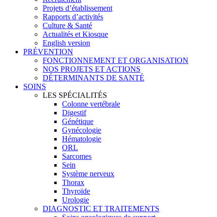
Projets d’établissement
Rapports d’activités
Culture & Santé
Actualités et Kiosque
English version
PRÉVENTION
FONCTIONNEMENT ET ORGANISATION
NOS PROJETS ET ACTIONS
DÉTERMINANTS DE SANTÉ
SOINS
LES SPÉCIALITÉS
Colonne vertébrale
Digestif
Génétique
Gynécologie
Hématologie
ORL
Sarcomes
Sein
Système nerveux
Thorax
Thyroïde
Urologie
DIAGNOSTIC ET TRAITEMENTS