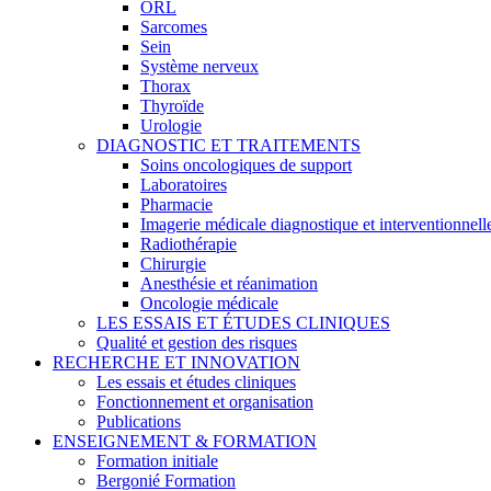
ORL
Sarcomes
Sein
Système nerveux
Thorax
Thyroïde
Urologie
DIAGNOSTIC ET TRAITEMENTS
Soins oncologiques de support
Laboratoires
Pharmacie
Imagerie médicale diagnostique et interventionnell
Radiothérapie
Chirurgie
Anesthésie et réanimation
Oncologie médicale
LES ESSAIS ET ÉTUDES CLINIQUES
Qualité et gestion des risques
RECHERCHE ET INNOVATION
Les essais et études cliniques
Fonctionnement et organisation
Publications
ENSEIGNEMENT & FORMATION
Formation initiale
Bergonié Formation