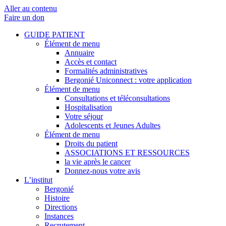
Aller au contenu
Faire un don
GUIDE PATIENT
Élément de menu
Annuaire
Accès et contact
Formalités administratives
Bergonié Uniconnect : votre application
Élément de menu
Consultations et téléconsultations
Hospitalisation
Votre séjour
Adolescents et Jeunes Adultes
Élément de menu
Droits du patient
ASSOCIATIONS ET RESSOURCES
la vie après le cancer
Donnez-nous votre avis
L’institut
Bergonié
Histoire
Directions
Instances
Recrutement