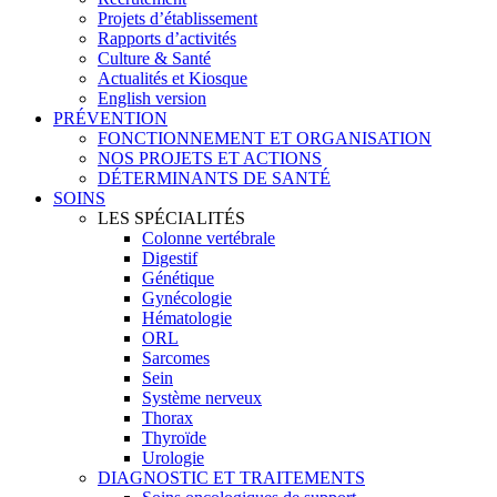
Projets d’établissement
Rapports d’activités
Culture & Santé
Actualités et Kiosque
English version
PRÉVENTION
FONCTIONNEMENT ET ORGANISATION
NOS PROJETS ET ACTIONS
DÉTERMINANTS DE SANTÉ
SOINS
LES SPÉCIALITÉS
Colonne vertébrale
Digestif
Génétique
Gynécologie
Hématologie
ORL
Sarcomes
Sein
Système nerveux
Thorax
Thyroïde
Urologie
DIAGNOSTIC ET TRAITEMENTS