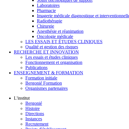
Soins oncologiques de support
Laboratoires
Pharmacie
Imagerie médicale diagnostique et interventionnell
Radiothérapie
Chirurgie
Anesthésie et réanimation
Oncologie médicale
LES ESSAIS ET ÉTUDES CLINIQUES
Qualité et gestion des risques
RECHERCHE ET INNOVATION
Les essais et études cliniques
Fonctionnement et organisation
Publications
ENSEIGNEMENT & FORMATION
Formation initiale
Bergonié Formation
Organismes partenaires
L'institut
Bergonié
Histoire
Directions
Instances
Recrutement