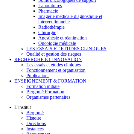
Soins oncologiques de support
Laboratoires
Pharmacie
Imagerie médicale diagnostique et
interventionnelle
Radiothérapie
Chirurgie
Anesthésie et réanimation
Oncologie médicale
LES ESSAIS ET ÉTUDES CLINIQUES
Qualité et gestion des risques
RECHERCHE ET INNOVATION
Les essais et études cliniques
Fonctionnement et organisation
Publications
ENSEIGNEMENT & FORMATION
Formation initiale
Bergonié Formation
Organismes partenaires
L'institut
Bergonié
Histoire
Directions
Instances