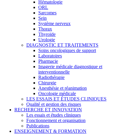
Hématologie
ORL
Sarcomes
Sein
Système nerveux
Thorax
Thyroïde
Urologie
DIAGNOSTIC ET TRAITEMENTS
Soins oncologiques de support
Laboratoires
Pharmacie
Imagerie médicale diagnostique et
interventionnelle
Radiothérapie
Chirurgie
Anesthésie et réanimation
Oncologie médicale
LES ESSAIS ET ÉTUDES CLINIQUES
Qualité et gestion des risques
RECHERCHE ET INNOVATION
Les essais et études cliniques
Fonctionnement et organisation
Publications
ENSEIGNEMENT & FORMATION