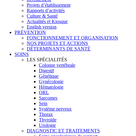
Projets d’établissement
Rapports d’activités
Culture & Santé
Actualités et Kiosque
English version
PRÉVENTION
FONCTIONNEMENT ET ORGANISATION
NOS PROJETS ET ACTIONS
DÉTERMINANTS DE SANTÉ
SOINS
LES SPÉCIALITÉS
Colonne vertébrale
Digestif
Génétique
Gynécologie
Hématologie
ORL
Sarcomes
Sein
Système nerveux
Thorax
Thyroïde
Urologie
DIAGNOSTIC ET TRAITEMENTS