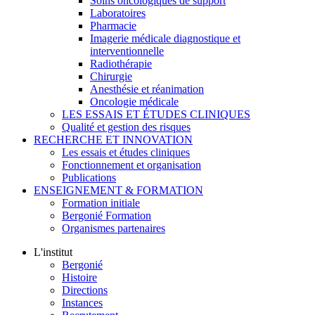
Soins oncologiques de support
Laboratoires
Pharmacie
Imagerie médicale diagnostique et
interventionnelle
Radiothérapie
Chirurgie
Anesthésie et réanimation
Oncologie médicale
LES ESSAIS ET ÉTUDES CLINIQUES
Qualité et gestion des risques
RECHERCHE ET INNOVATION
Les essais et études cliniques
Fonctionnement et organisation
Publications
ENSEIGNEMENT & FORMATION
Formation initiale
Bergonié Formation
Organismes partenaires
L'institut
Bergonié
Histoire
Directions
Instances