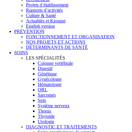
Projets d’établissement
Rapports d’activités
Culture & Santé
Actualités et Kiosque
English version
PRÉVENTION
FONCTIONNEMENT ET ORGANISATION
NOS PROJETS ET ACTIONS
DÉTERMINANTS DE SANTÉ
SOINS
LES SPÉCIALITÉS
Colonne vertébrale
Digestif
Génétique
Gynécologie
Hématologie
ORL
Sarcomes
Sein
Système nerveux
Thorax
Thyroïde
Urologie
DIAGNOSTIC ET TRAITEMENTS