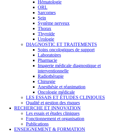
Hématologie
ORL
Sarcomes
Sein
Système nerveux
Thorax
Thyroïde
Urologie
DIAGNOSTIC ET TRAITEMENTS
Soins oncologiques de support
Laboratoires
Pharmacie
Imagerie médicale diagnostique et
interventionnelle
Radiothérapie
Chirurgie
Anesthésie et réanimation
Oncologie médicale
LES ESSAIS ET ÉTUDES CLINIQUES
Qualité et gestion des risques
RECHERCHE ET INNOVATION
Les essais et études cliniques
Fonctionnement et organisation
Publications
ENSEIGNEMENT & FORMATION