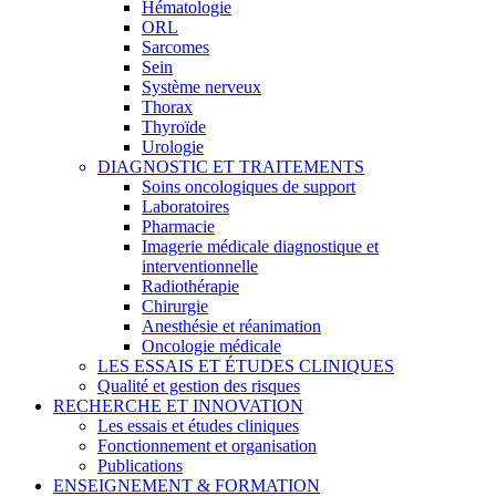
Hématologie
ORL
Sarcomes
Sein
Système nerveux
Thorax
Thyroïde
Urologie
DIAGNOSTIC ET TRAITEMENTS
Soins oncologiques de support
Laboratoires
Pharmacie
Imagerie médicale diagnostique et
interventionnelle
Radiothérapie
Chirurgie
Anesthésie et réanimation
Oncologie médicale
LES ESSAIS ET ÉTUDES CLINIQUES
Qualité et gestion des risques
RECHERCHE ET INNOVATION
Les essais et études cliniques
Fonctionnement et organisation
Publications
ENSEIGNEMENT & FORMATION