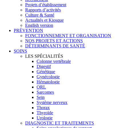
Projets d’établissement
Rapports d’activités
Culture & Santé
Actualités et Kiosque
English version
PRÉVENTION
FONCTIONNEMENT ET ORGANISATION
NOS PROJETS ET ACTIONS
DÉTERMINANTS DE SANTÉ
SOINS
LES SPÉCIALITÉS
Colonne vertébrale
Digestif
Génétique
Gynécologie
Hématologie
ORL
Sarcomes
Sein
Système nerveux
Thorax
Thyroïde
Urologie
DIAGNOSTIC ET TRAITEMENTS