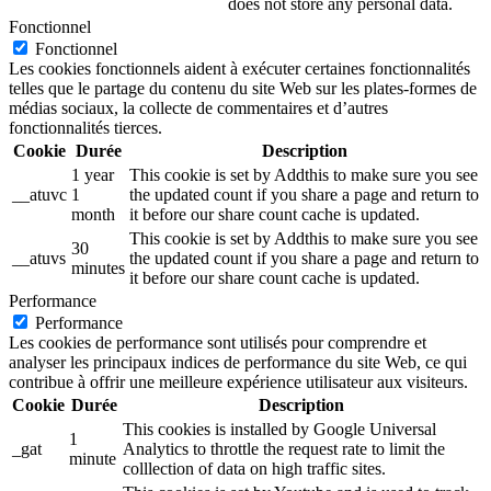
does not store any personal data.
Fonctionnel
Fonctionnel
Les cookies fonctionnels aident à exécuter certaines fonctionnalités
telles que le partage du contenu du site Web sur les plates-formes de
médias sociaux, la collecte de commentaires et d’autres
fonctionnalités tierces.
Cookie
Durée
Description
1 year
This cookie is set by Addthis to make sure you see
__atuvc
1
the updated count if you share a page and return to
month
it before our share count cache is updated.
This cookie is set by Addthis to make sure you see
30
__atuvs
the updated count if you share a page and return to
minutes
it before our share count cache is updated.
Performance
Performance
Les cookies de performance sont utilisés pour comprendre et
analyser les principaux indices de performance du site Web, ce qui
contribue à offrir une meilleure expérience utilisateur aux visiteurs.
Cookie
Durée
Description
This cookies is installed by Google Universal
1
_gat
Analytics to throttle the request rate to limit the
minute
colllection of data on high traffic sites.