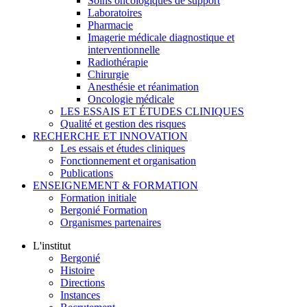
Soins oncologiques de support
Laboratoires
Pharmacie
Imagerie médicale diagnostique et
interventionnelle
Radiothérapie
Chirurgie
Anesthésie et réanimation
Oncologie médicale
LES ESSAIS ET ÉTUDES CLINIQUES
Qualité et gestion des risques
RECHERCHE ET INNOVATION
Les essais et études cliniques
Fonctionnement et organisation
Publications
ENSEIGNEMENT & FORMATION
Formation initiale
Bergonié Formation
Organismes partenaires
L'institut
Bergonié
Histoire
Directions
Instances