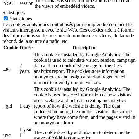
This cookies is set by Youtube and is used to track
YSC
session
the views of embedded videos.
Statistiques
Statistiques
Les cookies analytiques sont utilisés pour comprendre comment les
visiteurs interagissent avec le site Web. Ces cookies aident à fournir
des informations sur les mesures du nombre de visiteurs, du taux de
rebond, de la source du trafic, etc.
Cookie
Durée
Description
This cookie is installed by Google Analytics. The
cookie is used to calculate visitor, session, campaign
2
data and keep track of site usage for the site's
_ga
years
analytics report. The cookies store information
anonymously and assign a randomly generated
number to identify unique visitors.
This cookie is installed by Google Analytics. The
cookie is used to store information of how visitors
use a website and helps in creating an analytics
_gid
1 day
report of how the website is doing. The data
collected including the number visitors, the source
where they have come from, and the pages visted in
an anonymous form.
1 year
The cookie is set by addthis.com to determine the
uvc
1
usage of Addthis.com service.