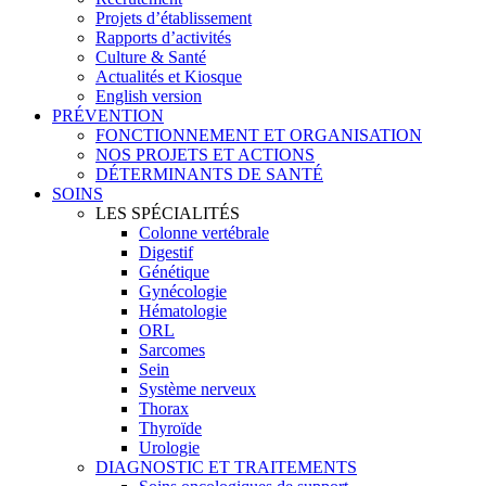
Projets d’établissement
Rapports d’activités
Culture & Santé
Actualités et Kiosque
English version
PRÉVENTION
FONCTIONNEMENT ET ORGANISATION
NOS PROJETS ET ACTIONS
DÉTERMINANTS DE SANTÉ
SOINS
LES SPÉCIALITÉS
Colonne vertébrale
Digestif
Génétique
Gynécologie
Hématologie
ORL
Sarcomes
Sein
Système nerveux
Thorax
Thyroïde
Urologie
DIAGNOSTIC ET TRAITEMENTS