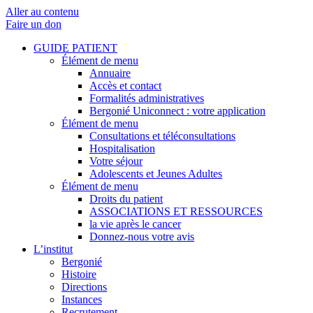
Aller au contenu
Faire un don
GUIDE PATIENT
Élément de menu
Annuaire
Accès et contact
Formalités administratives
Bergonié Uniconnect : votre application
Élément de menu
Consultations et téléconsultations
Hospitalisation
Votre séjour
Adolescents et Jeunes Adultes
Élément de menu
Droits du patient
ASSOCIATIONS ET RESSOURCES
la vie après le cancer
Donnez-nous votre avis
L’institut
Bergonié
Histoire
Directions
Instances
Recrutement