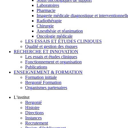
Soins oncologiques de support
Laboratoires
Pharmacie
Imagerie médicale diagnostique et interventionnell
Radiothérapie
Chirurgie
Anesthésie et réanimation
Oncologie médicale
LES ESSAIS ET ÉTUDES CLINIQUES
Qualité et gestion des risques
RECHERCHE ET INNOVATION
Les essais et études cliniques
Fonctionnement et organisation
Publications
ENSEIGNEMENT & FORMATION
Formation initiale
Bergonié Formation
Organismes partenaires
L'institut
Bergonié
Histoire
Directions
Instances
Recrutement