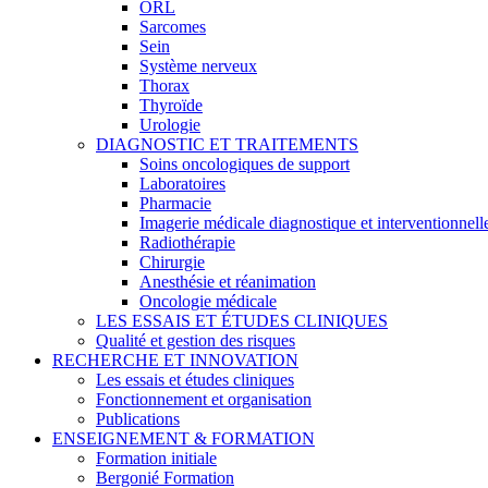
ORL
Sarcomes
Sein
Système nerveux
Thorax
Thyroïde
Urologie
DIAGNOSTIC ET TRAITEMENTS
Soins oncologiques de support
Laboratoires
Pharmacie
Imagerie médicale diagnostique et interventionnell
Radiothérapie
Chirurgie
Anesthésie et réanimation
Oncologie médicale
LES ESSAIS ET ÉTUDES CLINIQUES
Qualité et gestion des risques
RECHERCHE ET INNOVATION
Les essais et études cliniques
Fonctionnement et organisation
Publications
ENSEIGNEMENT & FORMATION
Formation initiale
Bergonié Formation