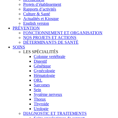
Projets d’établissement
Rapports d’activités
Culture & Santé
Actualités et Kiosque
English version
PRÉVENTION
FONCTIONNEMENT ET ORGANISATION
NOS PROJETS ET ACTIONS
DÉTERMINANTS DE SANTÉ
SOINS
LES SPÉCIALITÉS
Colonne vertébrale
Digestif
Génétique
Gynécologie
Hématologie
ORL
Sarcomes
Sein
Système nerveux
Thorax
Thyroïde
Urologie
DIAGNOSTIC ET TRAITEMENTS