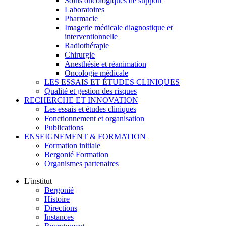
Soins oncologiques de support
Laboratoires
Pharmacie
Imagerie médicale diagnostique et
interventionnelle
Radiothérapie
Chirurgie
Anesthésie et réanimation
Oncologie médicale
LES ESSAIS ET ÉTUDES CLINIQUES
Qualité et gestion des risques
RECHERCHE ET INNOVATION
Les essais et études cliniques
Fonctionnement et organisation
Publications
ENSEIGNEMENT & FORMATION
Formation initiale
Bergonié Formation
Organismes partenaires
L'institut
Bergonié
Histoire
Directions
Instances