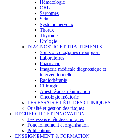
Hématologie
ORL
Sarcomes
Sein
Système nerveux
Thorax
Thyroïde
Urologie
DIAGNOSTIC ET TRAITEMENTS
Soins oncologiques de support
Laboratoires
Pharmacie
Imagerie médicale diagnostique et
interventionnelle
Radiothérapie
Chirurgie
Anesthésie et réanimation
Oncologie médicale
LES ESSAIS ET ÉTUDES CLINIQUES
Qualité et gestion des risques
RECHERCHE ET INNOVATION
Les essais et études cliniques
Fonctionnement et organisation
Publications
ENSEIGNEMENT & FORMATION