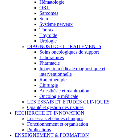
Hématologie
ORL
Sarcomes
Sein
Système nerveux
Thorax
Thyroïde
Urologie
DIAGNOSTIC ET TRAITEMENTS
Soins oncologiques de support
Laboratoires
Pharmacie
Imagerie médicale diagnostique et
interventionnelle
Radiothérapie
Chirurgie
Anesthésie et réanimation
Oncologie médicale
LES ESSAIS ET ÉTUDES CLINIQUES
Qualité et gestion des risques
RECHERCHE ET INNOVATION
Les essais et études cliniques
Fonctionnement et organisation
Publications
ENSEIGNEMENT & FORMATION