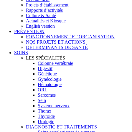
Projets d’établissement
Rapports d’activités
Culture & Santé
Actualités et Kiosque
English version
PRÉVENTION
FONCTIONNEMENT ET ORGANISATION
NOS PROJETS ET ACTIONS
DÉTERMINANTS DE SANTÉ
SOINS
LES SPÉCIALITÉS
Colonne vertébrale
Digestif
Génétique
Gynécologie
Hématologie
ORL
Sarcomes
Sein
Système nerveux
Thorax
Thyroïde
Urologie
DIAGNOSTIC ET TRAITEMENTS