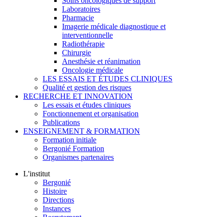
Soins oncologiques de support
Laboratoires
Pharmacie
Imagerie médicale diagnostique et
interventionnelle
Radiothérapie
Chirurgie
Anesthésie et réanimation
Oncologie médicale
LES ESSAIS ET ÉTUDES CLINIQUES
Qualité et gestion des risques
RECHERCHE ET INNOVATION
Les essais et études cliniques
Fonctionnement et organisation
Publications
ENSEIGNEMENT & FORMATION
Formation initiale
Bergonié Formation
Organismes partenaires
L'institut
Bergonié
Histoire
Directions
Instances