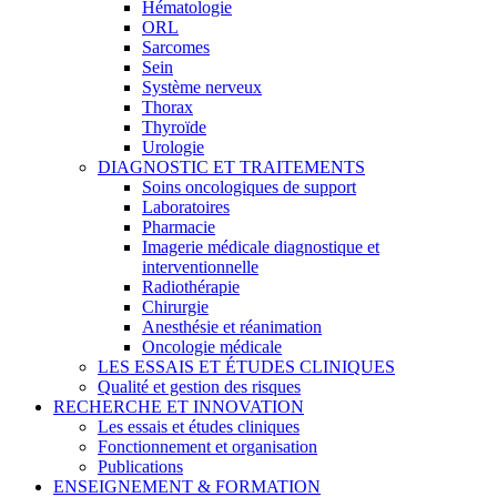
Hématologie
ORL
Sarcomes
Sein
Système nerveux
Thorax
Thyroïde
Urologie
DIAGNOSTIC ET TRAITEMENTS
Soins oncologiques de support
Laboratoires
Pharmacie
Imagerie médicale diagnostique et
interventionnelle
Radiothérapie
Chirurgie
Anesthésie et réanimation
Oncologie médicale
LES ESSAIS ET ÉTUDES CLINIQUES
Qualité et gestion des risques
RECHERCHE ET INNOVATION
Les essais et études cliniques
Fonctionnement et organisation
Publications
ENSEIGNEMENT & FORMATION