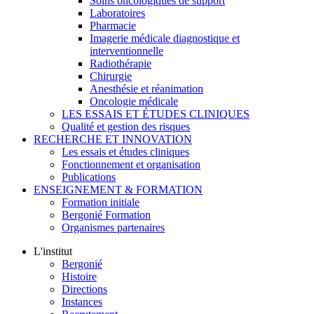
Soins oncologiques de support
Laboratoires
Pharmacie
Imagerie médicale diagnostique et
interventionnelle
Radiothérapie
Chirurgie
Anesthésie et réanimation
Oncologie médicale
LES ESSAIS ET ÉTUDES CLINIQUES
Qualité et gestion des risques
RECHERCHE ET INNOVATION
Les essais et études cliniques
Fonctionnement et organisation
Publications
ENSEIGNEMENT & FORMATION
Formation initiale
Bergonié Formation
Organismes partenaires
L'institut
Bergonié
Histoire
Directions
Instances