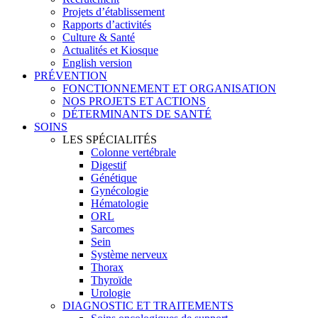
Projets d’établissement
Rapports d’activités
Culture & Santé
Actualités et Kiosque
English version
PRÉVENTION
FONCTIONNEMENT ET ORGANISATION
NOS PROJETS ET ACTIONS
DÉTERMINANTS DE SANTÉ
SOINS
LES SPÉCIALITÉS
Colonne vertébrale
Digestif
Génétique
Gynécologie
Hématologie
ORL
Sarcomes
Sein
Système nerveux
Thorax
Thyroïde
Urologie
DIAGNOSTIC ET TRAITEMENTS