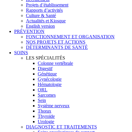
Projets d’établissement
Rapports d’activités
Culture & Santé
Actualités et Kiosque
English version
PRÉVENTION
FONCTIONNEMENT ET ORGANISATION
NOS PROJETS ET ACTIONS
DÉTERMINANTS DE SANTÉ
SOINS
LES SPÉCIALITÉS
Colonne vertébrale
Digestif
Génétique
Gynécologie
Hématologie
ORL
Sarcomes
Sein
Système nerveux
Thorax
Thyroïde
Urologie
DIAGNOSTIC ET TRAITEMENTS