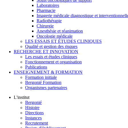
Soins oncologiques de support
Laboratoires
Pharmacie
Imagerie médicale diagnostique et interventionnell
Radiothérapie
Chirurgie
Anesthésie et réanimation
Oncologie médicale
LES ESSAIS ET ÉTUDES CLINIQUES
Qualité et gestion des risques
RECHERCHE ET INNOVATION
Les essais et études cliniques
Fonctionnement et organisation
Publications
ENSEIGNEMENT & FORMATION
Formation initiale
Bergonié Formation
Organismes partenaires
L'institut
Bergonié
Histoire
Directions
Instances
Recrutement