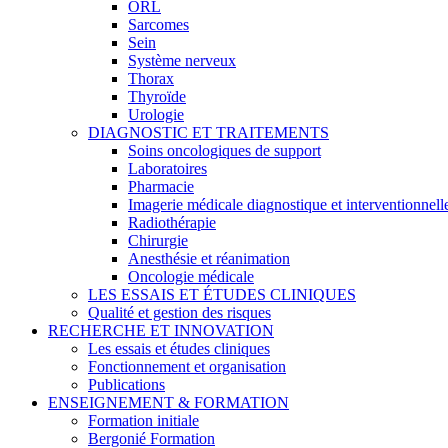
ORL
Sarcomes
Sein
Système nerveux
Thorax
Thyroïde
Urologie
DIAGNOSTIC ET TRAITEMENTS
Soins oncologiques de support
Laboratoires
Pharmacie
Imagerie médicale diagnostique et interventionnell
Radiothérapie
Chirurgie
Anesthésie et réanimation
Oncologie médicale
LES ESSAIS ET ÉTUDES CLINIQUES
Qualité et gestion des risques
RECHERCHE ET INNOVATION
Les essais et études cliniques
Fonctionnement et organisation
Publications
ENSEIGNEMENT & FORMATION
Formation initiale
Bergonié Formation