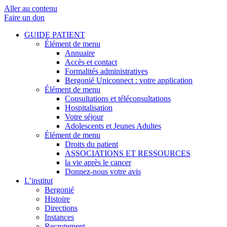
Aller au contenu
Faire un don
GUIDE PATIENT
Élément de menu
Annuaire
Accès et contact
Formalités administratives
Bergonié Uniconnect : votre application
Élément de menu
Consultations et téléconsultations
Hospitalisation
Votre séjour
Adolescents et Jeunes Adultes
Élément de menu
Droits du patient
ASSOCIATIONS ET RESSOURCES
la vie après le cancer
Donnez-nous votre avis
L’institut
Bergonié
Histoire
Directions
Instances
Recrutement