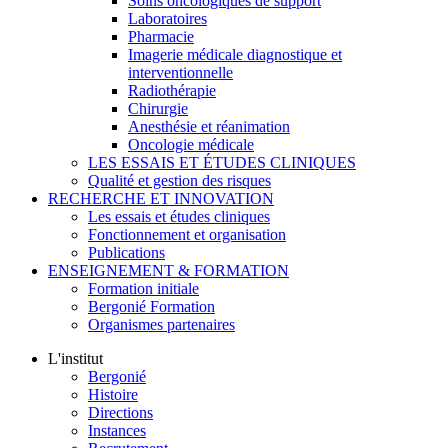
Soins oncologiques de support
Laboratoires
Pharmacie
Imagerie médicale diagnostique et
interventionnelle
Radiothérapie
Chirurgie
Anesthésie et réanimation
Oncologie médicale
LES ESSAIS ET ÉTUDES CLINIQUES
Qualité et gestion des risques
RECHERCHE ET INNOVATION
Les essais et études cliniques
Fonctionnement et organisation
Publications
ENSEIGNEMENT & FORMATION
Formation initiale
Bergonié Formation
Organismes partenaires
L'institut
Bergonié
Histoire
Directions
Instances