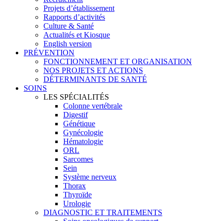
Projets d’établissement
Rapports d’activités
Culture & Santé
Actualités et Kiosque
English version
PRÉVENTION
FONCTIONNEMENT ET ORGANISATION
NOS PROJETS ET ACTIONS
DÉTERMINANTS DE SANTÉ
SOINS
LES SPÉCIALITÉS
Colonne vertébrale
Digestif
Génétique
Gynécologie
Hématologie
ORL
Sarcomes
Sein
Système nerveux
Thorax
Thyroïde
Urologie
DIAGNOSTIC ET TRAITEMENTS