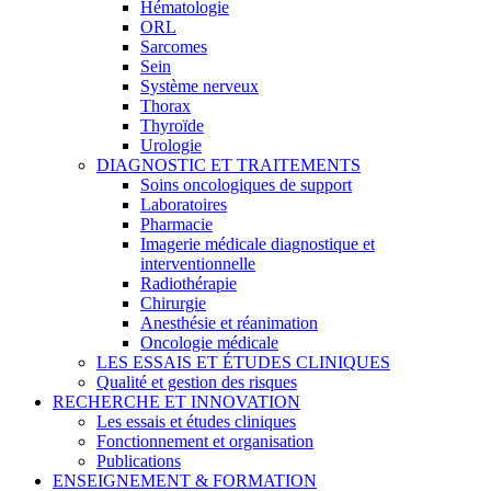
Hématologie
ORL
Sarcomes
Sein
Système nerveux
Thorax
Thyroïde
Urologie
DIAGNOSTIC ET TRAITEMENTS
Soins oncologiques de support
Laboratoires
Pharmacie
Imagerie médicale diagnostique et
interventionnelle
Radiothérapie
Chirurgie
Anesthésie et réanimation
Oncologie médicale
LES ESSAIS ET ÉTUDES CLINIQUES
Qualité et gestion des risques
RECHERCHE ET INNOVATION
Les essais et études cliniques
Fonctionnement et organisation
Publications
ENSEIGNEMENT & FORMATION