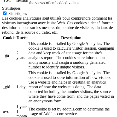
YSC
session
the views of embedded videos.
Statistiques
Statistiques
Les cookies analytiques sont utilisés pour comprendre comment les
visiteurs interagissent avec le site Web. Ces cookies aident à fournir
des informations sur les mesures du nombre de visiteurs, du taux de
rebond, de la source du trafic, etc.
Cookie
Durée
Description
This cookie is installed by Google Analytics. The
cookie is used to calculate visitor, session, campaign
2
data and keep track of site usage for the site's
_ga
years
analytics report. The cookies store information
anonymously and assign a randomly generated
number to identify unique visitors.
This cookie is installed by Google Analytics. The
cookie is used to store information of how visitors
use a website and helps in creating an analytics
_gid
1 day
report of how the website is doing. The data
collected including the number visitors, the source
where they have come from, and the pages visted in
an anonymous form.
1 year
The cookie is set by addthis.com to determine the
uvc
1
usage of Addthis.com service.
month