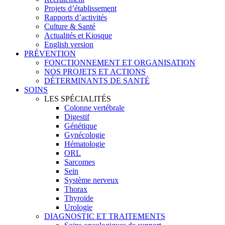
Projets d’établissement
Rapports d’activités
Culture & Santé
Actualités et Kiosque
English version
PRÉVENTION
FONCTIONNEMENT ET ORGANISATION
NOS PROJETS ET ACTIONS
DÉTERMINANTS DE SANTÉ
SOINS
LES SPÉCIALITÉS
Colonne vertébrale
Digestif
Génétique
Gynécologie
Hématologie
ORL
Sarcomes
Sein
Système nerveux
Thorax
Thyroïde
Urologie
DIAGNOSTIC ET TRAITEMENTS