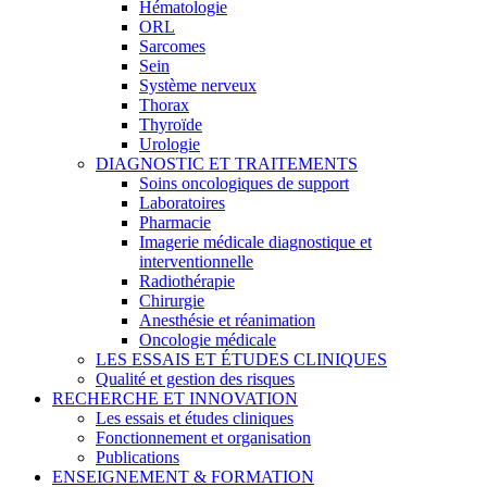
Hématologie
ORL
Sarcomes
Sein
Système nerveux
Thorax
Thyroïde
Urologie
DIAGNOSTIC ET TRAITEMENTS
Soins oncologiques de support
Laboratoires
Pharmacie
Imagerie médicale diagnostique et
interventionnelle
Radiothérapie
Chirurgie
Anesthésie et réanimation
Oncologie médicale
LES ESSAIS ET ÉTUDES CLINIQUES
Qualité et gestion des risques
RECHERCHE ET INNOVATION
Les essais et études cliniques
Fonctionnement et organisation
Publications
ENSEIGNEMENT & FORMATION