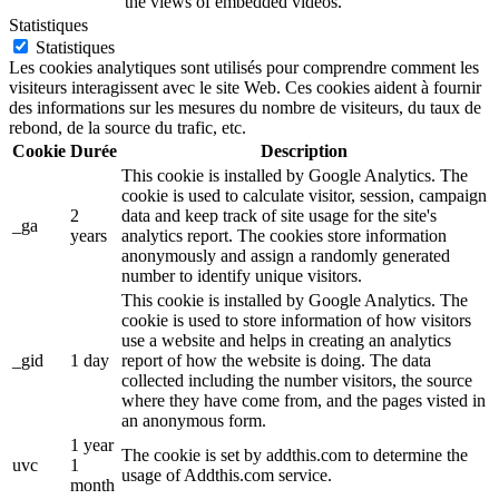
the views of embedded videos.
Statistiques
Statistiques
Les cookies analytiques sont utilisés pour comprendre comment les
visiteurs interagissent avec le site Web. Ces cookies aident à fournir
des informations sur les mesures du nombre de visiteurs, du taux de
rebond, de la source du trafic, etc.
Cookie
Durée
Description
This cookie is installed by Google Analytics. The
cookie is used to calculate visitor, session, campaign
2
data and keep track of site usage for the site's
_ga
years
analytics report. The cookies store information
anonymously and assign a randomly generated
number to identify unique visitors.
This cookie is installed by Google Analytics. The
cookie is used to store information of how visitors
use a website and helps in creating an analytics
_gid
1 day
report of how the website is doing. The data
collected including the number visitors, the source
where they have come from, and the pages visted in
an anonymous form.
1 year
The cookie is set by addthis.com to determine the
uvc
1
usage of Addthis.com service.
month