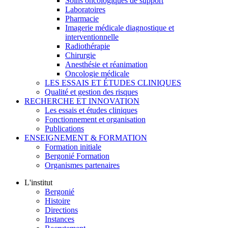
Soins oncologiques de support
Laboratoires
Pharmacie
Imagerie médicale diagnostique et
interventionnelle
Radiothérapie
Chirurgie
Anesthésie et réanimation
Oncologie médicale
LES ESSAIS ET ÉTUDES CLINIQUES
Qualité et gestion des risques
RECHERCHE ET INNOVATION
Les essais et études cliniques
Fonctionnement et organisation
Publications
ENSEIGNEMENT & FORMATION
Formation initiale
Bergonié Formation
Organismes partenaires
L'institut
Bergonié
Histoire
Directions
Instances