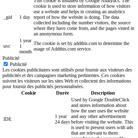
This cookie is installed by Google Analytics. The
cookie is used to store information of how visitors
use a website and helps in creating an analytics
_gid
1 day
report of how the website is doing. The data
collected including the number visitors, the source
where they have come from, and the pages visted in
an anonymous form.
1 year
The cookie is set by addthis.com to determine the
uvc
1
usage of Addthis.com service.
month
Publicité
Publicité
Les cookies publicitaires sont utilisés pour fournir aux visiteurs des
publicités et des campagnes marketing pertinentes. Ces cookies
suivent les visiteurs sur les sites Web et collectent des informations
pour fournir des publicités personnalisées.
Cookie
Durée
Description
Used by Google DoubleClick
and stores information about
how the user uses the website
1 year
and any other advertisement
IDE
24 days
before visiting the website. This
is used to present users with ads
that are relevant to them