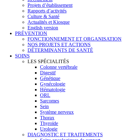
Projets d’établissement
Rapports d’activités
Culture & Santé
Actualités et Kiosque
English version
PRÉVENTION
FONCTIONNEMENT ET ORGANISATION
NOS PROJETS ET ACTIONS
DÉTERMINANTS DE SANTÉ
SOINS
LES SPÉCIALITÉS
Colonne vertébrale
Digestif
Génétique
Gynécologie
Hématologie
ORL
Sarcomes
Sein
Système nerveux
Thorax
Thyroïde
Urologie
DIAGNOSTIC ET TRAITEMENTS