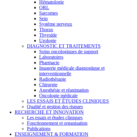
Hématologie
ORL
Sarcomes
Sein
Système nerveux
Thorax
Thyroïde
Urologie
DIAGNOSTIC ET TRAITEMENTS
Soins oncologiques de support
Laboratoires
Pharmacie
Imagerie médicale diagnostique et
interventionnelle
Radiothérapie
Chirurgie
Anesthésie et réanimation
Oncologie médicale
LES ESSAIS ET ÉTUDES CLINIQUES
Qualité et gestion des risques
RECHERCHE ET INNOVATION
Les essais et études cliniques
Fonctionnement et organisation
Publications
ENSEIGNEMENT & FORMATION