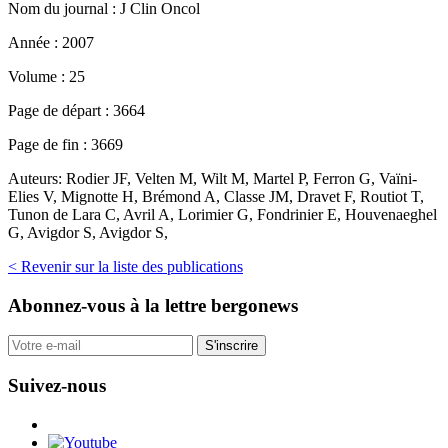
Nom du journal :
J Clin Oncol
Année :
2007
Volume :
25
Page de départ :
3664
Page de fin :
3669
Auteurs:
Rodier JF, Velten M, Wilt M, Martel P, Ferron G, Vaïni-
Elies V, Mignotte H, Brémond A, Classe JM, Dravet F, Routiot T,
Tunon de Lara C, Avril A, Lorimier G, Fondrinier E, Houvenaeghel
G, Avigdor S, Avigdor S,
< Revenir sur la liste des publications
Abonnez-vous
à la lettre bergonews
S'inscrire
Suivez-nous