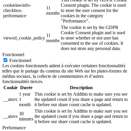
cookielawinfo-
Consent plugin. The cookie is used
11
checkbox-
to store the user consent for the
months
performance
cookies in the category
"Performance".
The cookie is set by the GDPR
Cookie Consent plugin and is used
11
viewed_cookie_policy
to store whether or not user has
months
consented to the use of cookies. It
does not store any personal data.
Fonctionnel
Fonctionnel
Les cookies fonctionnels aident à exécuter certaines fonctionnalités
telles que le partage du contenu du site Web sur les plates-formes de
médias sociaux, la collecte de commentaires et d’autres
fonctionnalités tierces.
Cookie
Durée
Description
1 year
This cookie is set by Addthis to make sure you see
__atuvc
1
the updated count if you share a page and return to
month
it before our share count cache is updated.
This cookie is set by Addthis to make sure you see
30
__atuvs
the updated count if you share a page and return to
minutes
it before our share count cache is updated.
Performance