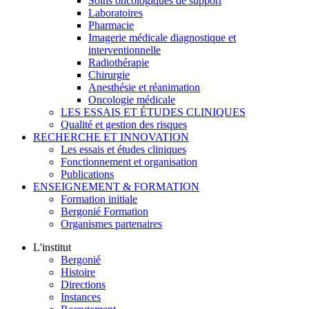
Soins oncologiques de support
Laboratoires
Pharmacie
Imagerie médicale diagnostique et
interventionnelle
Radiothérapie
Chirurgie
Anesthésie et réanimation
Oncologie médicale
LES ESSAIS ET ÉTUDES CLINIQUES
Qualité et gestion des risques
RECHERCHE ET INNOVATION
Les essais et études cliniques
Fonctionnement et organisation
Publications
ENSEIGNEMENT & FORMATION
Formation initiale
Bergonié Formation
Organismes partenaires
L'institut
Bergonié
Histoire
Directions
Instances