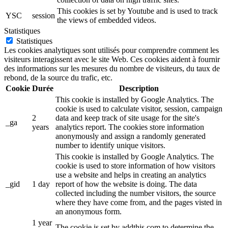
This cookies is set by Youtube and is used to track
YSC
session
the views of embedded videos.
Statistiques
Statistiques
Les cookies analytiques sont utilisés pour comprendre comment les
visiteurs interagissent avec le site Web. Ces cookies aident à fournir
des informations sur les mesures du nombre de visiteurs, du taux de
rebond, de la source du trafic, etc.
Cookie
Durée
Description
This cookie is installed by Google Analytics. The
cookie is used to calculate visitor, session, campaign
2
data and keep track of site usage for the site's
_ga
years
analytics report. The cookies store information
anonymously and assign a randomly generated
number to identify unique visitors.
This cookie is installed by Google Analytics. The
cookie is used to store information of how visitors
use a website and helps in creating an analytics
_gid
1 day
report of how the website is doing. The data
collected including the number visitors, the source
where they have come from, and the pages visted in
an anonymous form.
1 year
The cookie is set by addthis.com to determine the