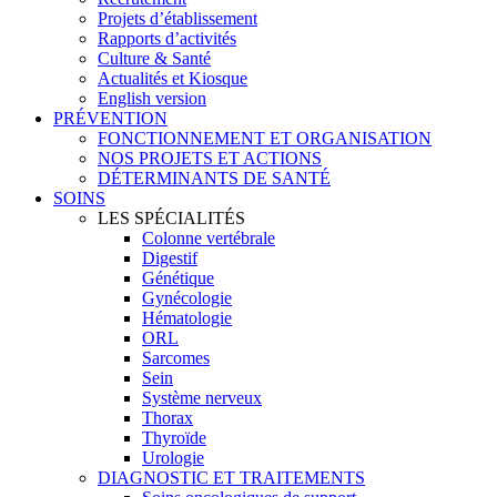
Projets d’établissement
Rapports d’activités
Culture & Santé
Actualités et Kiosque
English version
PRÉVENTION
FONCTIONNEMENT ET ORGANISATION
NOS PROJETS ET ACTIONS
DÉTERMINANTS DE SANTÉ
SOINS
LES SPÉCIALITÉS
Colonne vertébrale
Digestif
Génétique
Gynécologie
Hématologie
ORL
Sarcomes
Sein
Système nerveux
Thorax
Thyroïde
Urologie
DIAGNOSTIC ET TRAITEMENTS