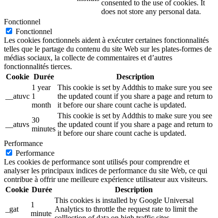
consented to the use of cookies. It
does not store any personal data.
Fonctionnel
Fonctionnel
Les cookies fonctionnels aident à exécuter certaines fonctionnalités
telles que le partage du contenu du site Web sur les plates-formes de
médias sociaux, la collecte de commentaires et d’autres
fonctionnalités tierces.
Cookie
Durée
Description
1 year
This cookie is set by Addthis to make sure you see
__atuvc
1
the updated count if you share a page and return to
month
it before our share count cache is updated.
This cookie is set by Addthis to make sure you see
30
__atuvs
the updated count if you share a page and return to
minutes
it before our share count cache is updated.
Performance
Performance
Les cookies de performance sont utilisés pour comprendre et
analyser les principaux indices de performance du site Web, ce qui
contribue à offrir une meilleure expérience utilisateur aux visiteurs.
Cookie
Durée
Description
This cookies is installed by Google Universal
1
_gat
Analytics to throttle the request rate to limit the
minute
colllection of data on high traffic sites.