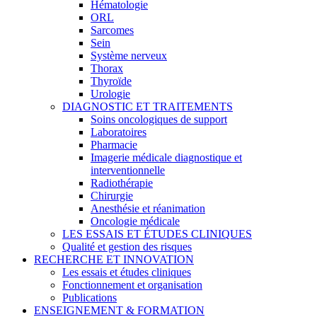
Hématologie
ORL
Sarcomes
Sein
Système nerveux
Thorax
Thyroïde
Urologie
DIAGNOSTIC ET TRAITEMENTS
Soins oncologiques de support
Laboratoires
Pharmacie
Imagerie médicale diagnostique et
interventionnelle
Radiothérapie
Chirurgie
Anesthésie et réanimation
Oncologie médicale
LES ESSAIS ET ÉTUDES CLINIQUES
Qualité et gestion des risques
RECHERCHE ET INNOVATION
Les essais et études cliniques
Fonctionnement et organisation
Publications
ENSEIGNEMENT & FORMATION