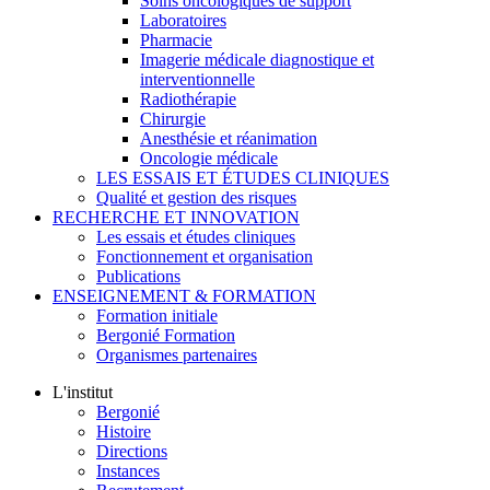
Soins oncologiques de support
Laboratoires
Pharmacie
Imagerie médicale diagnostique et
interventionnelle
Radiothérapie
Chirurgie
Anesthésie et réanimation
Oncologie médicale
LES ESSAIS ET ÉTUDES CLINIQUES
Qualité et gestion des risques
RECHERCHE ET INNOVATION
Les essais et études cliniques
Fonctionnement et organisation
Publications
ENSEIGNEMENT & FORMATION
Formation initiale
Bergonié Formation
Organismes partenaires
L'institut
Bergonié
Histoire
Directions
Instances