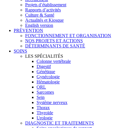
Projets d’établissement
Rapports d’activités
Culture & Santé
Actualités et Kiosque
English version
PRÉVENTION
FONCTIONNEMENT ET ORGANISATION
NOS PROJETS ET ACTIONS
DÉTERMINANTS DE SANTÉ
SOINS
LES SPÉCIALITÉS
Colonne vertébrale
Digestif
Génétique
Gynécologie
Hématologie
ORL
Sarcomes
Sein
Système nerveux
Thorax
Thyroïde
Urologie
DIAGNOSTIC ET TRAITEMENTS