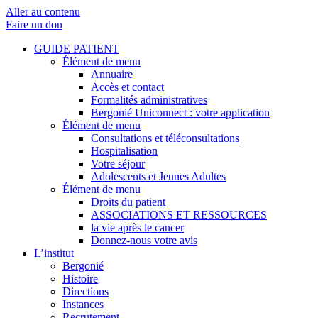
Aller au contenu
Faire un don
GUIDE PATIENT
Élément de menu
Annuaire
Accès et contact
Formalités administratives
Bergonié Uniconnect : votre application
Élément de menu
Consultations et téléconsultations
Hospitalisation
Votre séjour
Adolescents et Jeunes Adultes
Élément de menu
Droits du patient
ASSOCIATIONS ET RESSOURCES
la vie après le cancer
Donnez-nous votre avis
L’institut
Bergonié
Histoire
Directions
Instances
Recrutement