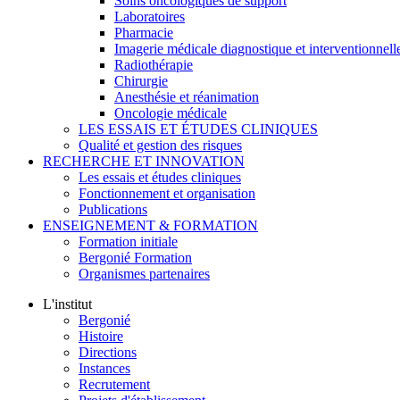
Soins oncologiques de support
Laboratoires
Pharmacie
Imagerie médicale diagnostique et interventionnell
Radiothérapie
Chirurgie
Anesthésie et réanimation
Oncologie médicale
LES ESSAIS ET ÉTUDES CLINIQUES
Qualité et gestion des risques
RECHERCHE ET INNOVATION
Les essais et études cliniques
Fonctionnement et organisation
Publications
ENSEIGNEMENT & FORMATION
Formation initiale
Bergonié Formation
Organismes partenaires
L'institut
Bergonié
Histoire
Directions
Instances
Recrutement