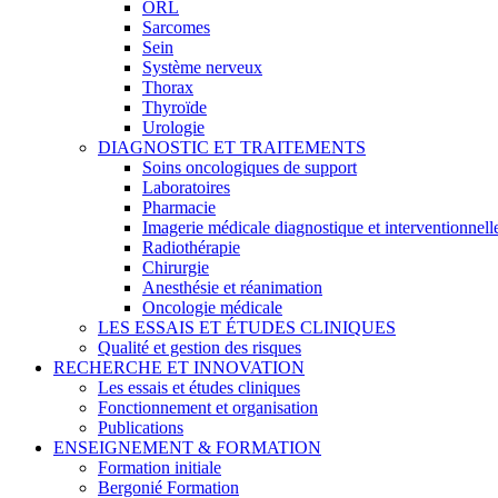
ORL
Sarcomes
Sein
Système nerveux
Thorax
Thyroïde
Urologie
DIAGNOSTIC ET TRAITEMENTS
Soins oncologiques de support
Laboratoires
Pharmacie
Imagerie médicale diagnostique et interventionnell
Radiothérapie
Chirurgie
Anesthésie et réanimation
Oncologie médicale
LES ESSAIS ET ÉTUDES CLINIQUES
Qualité et gestion des risques
RECHERCHE ET INNOVATION
Les essais et études cliniques
Fonctionnement et organisation
Publications
ENSEIGNEMENT & FORMATION
Formation initiale
Bergonié Formation