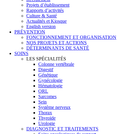
Projets d’établissement
Rapports d’activités
Culture & Santé
Actualités et Kiosque
English version
PRÉVENTION
FONCTIONNEMENT ET ORGANISATION
NOS PROJETS ET ACTIONS
DÉTERMINANTS DE SANTÉ
SOINS
LES SPÉCIALITÉS
Colonne vertébrale
Digestif
Génétique
Gynécologie
Hématologie
ORL
Sarcomes
Sein
Système nerveux
Thorax
Thyroïde
Urologie
DIAGNOSTIC ET TRAITEMENTS