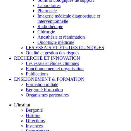
Soins oncologiques de support
Laboratoires
Pharmacie
Imagerie médicale diagnostique et
interventionnelle
Radiothérapie
Chirurgie
Anesthésie et réanimation
Oncologie médicale
LES ESSAIS ET ÉTUDES CLINIQUES
Qualité et gestion des risques
RECHERCHE ET INNOVATION
Les essais et études cliniques
Fonctionnement et organisation
Publications
ENSEIGNEMENT & FORMATION
Formation initiale
Bergonié Formation
Organismes partenaires
L'institut
Bergonié
Histoire
Directions
Instances