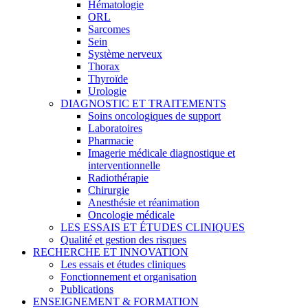
Hématologie
ORL
Sarcomes
Sein
Système nerveux
Thorax
Thyroïde
Urologie
DIAGNOSTIC ET TRAITEMENTS
Soins oncologiques de support
Laboratoires
Pharmacie
Imagerie médicale diagnostique et
interventionnelle
Radiothérapie
Chirurgie
Anesthésie et réanimation
Oncologie médicale
LES ESSAIS ET ÉTUDES CLINIQUES
Qualité et gestion des risques
RECHERCHE ET INNOVATION
Les essais et études cliniques
Fonctionnement et organisation
Publications
ENSEIGNEMENT & FORMATION