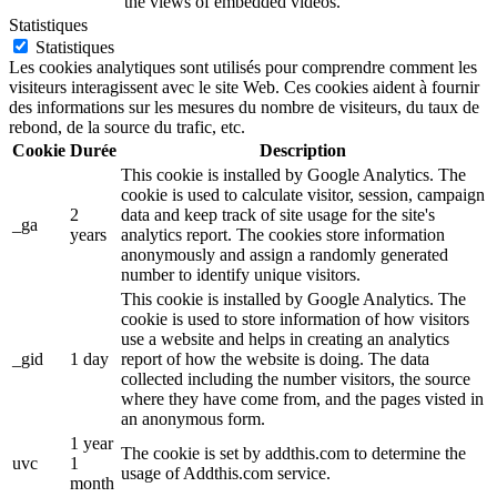
the views of embedded videos.
Statistiques
Statistiques
Les cookies analytiques sont utilisés pour comprendre comment les
visiteurs interagissent avec le site Web. Ces cookies aident à fournir
des informations sur les mesures du nombre de visiteurs, du taux de
rebond, de la source du trafic, etc.
Cookie
Durée
Description
This cookie is installed by Google Analytics. The
cookie is used to calculate visitor, session, campaign
2
data and keep track of site usage for the site's
_ga
years
analytics report. The cookies store information
anonymously and assign a randomly generated
number to identify unique visitors.
This cookie is installed by Google Analytics. The
cookie is used to store information of how visitors
use a website and helps in creating an analytics
_gid
1 day
report of how the website is doing. The data
collected including the number visitors, the source
where they have come from, and the pages visted in
an anonymous form.
1 year
The cookie is set by addthis.com to determine the
uvc
1
usage of Addthis.com service.
month