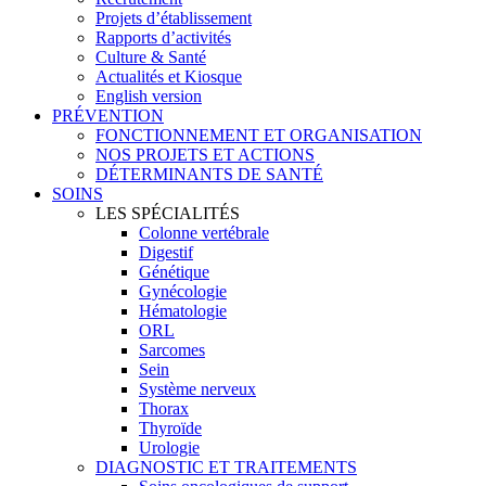
Projets d’établissement
Rapports d’activités
Culture & Santé
Actualités et Kiosque
English version
PRÉVENTION
FONCTIONNEMENT ET ORGANISATION
NOS PROJETS ET ACTIONS
DÉTERMINANTS DE SANTÉ
SOINS
LES SPÉCIALITÉS
Colonne vertébrale
Digestif
Génétique
Gynécologie
Hématologie
ORL
Sarcomes
Sein
Système nerveux
Thorax
Thyroïde
Urologie
DIAGNOSTIC ET TRAITEMENTS