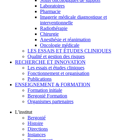
Soins oncologiques de support
Laboratoires
Pharmacie
Imagerie médicale diagnostique et
interventionnelle
Radiothérapie
Chirurgie
Anesthésie et réanimation
Oncologie médicale
LES ESSAIS ET ÉTUDES CLINIQUES
Qualité et gestion des risques
RECHERCHE ET INNOVATION
Les essais et études cliniques
Fonctionnement et organisation
Publications
ENSEIGNEMENT & FORMATION
Formation initiale
Bergonié Formation
Organismes partenaires
L'institut
Bergonié
Histoire
Directions
Instances