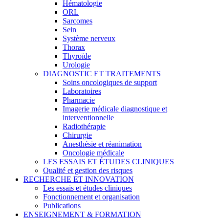
Hématologie
ORL
Sarcomes
Sein
Système nerveux
Thorax
Thyroïde
Urologie
DIAGNOSTIC ET TRAITEMENTS
Soins oncologiques de support
Laboratoires
Pharmacie
Imagerie médicale diagnostique et
interventionnelle
Radiothérapie
Chirurgie
Anesthésie et réanimation
Oncologie médicale
LES ESSAIS ET ÉTUDES CLINIQUES
Qualité et gestion des risques
RECHERCHE ET INNOVATION
Les essais et études cliniques
Fonctionnement et organisation
Publications
ENSEIGNEMENT & FORMATION