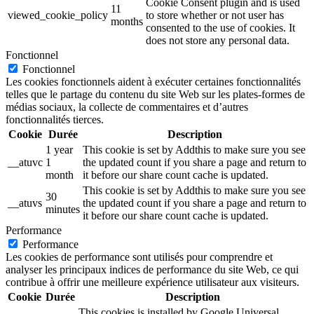
Cookie Consent plugin and is used
11
viewed_cookie_policy
to store whether or not user has
months
consented to the use of cookies. It
does not store any personal data.
Fonctionnel
Fonctionnel
Les cookies fonctionnels aident à exécuter certaines fonctionnalités
telles que le partage du contenu du site Web sur les plates-formes de
médias sociaux, la collecte de commentaires et d’autres
fonctionnalités tierces.
Cookie
Durée
Description
1 year
This cookie is set by Addthis to make sure you see
__atuvc
1
the updated count if you share a page and return to
month
it before our share count cache is updated.
This cookie is set by Addthis to make sure you see
30
__atuvs
the updated count if you share a page and return to
minutes
it before our share count cache is updated.
Performance
Performance
Les cookies de performance sont utilisés pour comprendre et
analyser les principaux indices de performance du site Web, ce qui
contribue à offrir une meilleure expérience utilisateur aux visiteurs.
Cookie
Durée
Description
This cookies is installed by Google Universal