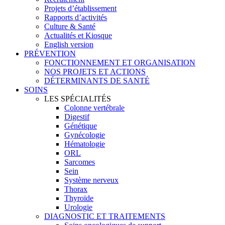
Projets d’établissement
Rapports d’activités
Culture & Santé
Actualités et Kiosque
English version
PRÉVENTION
FONCTIONNEMENT ET ORGANISATION
NOS PROJETS ET ACTIONS
DÉTERMINANTS DE SANTÉ
SOINS
LES SPÉCIALITÉS
Colonne vertébrale
Digestif
Génétique
Gynécologie
Hématologie
ORL
Sarcomes
Sein
Système nerveux
Thorax
Thyroïde
Urologie
DIAGNOSTIC ET TRAITEMENTS