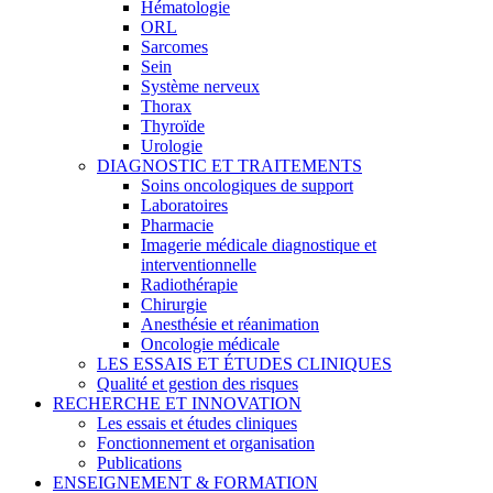
Hématologie
ORL
Sarcomes
Sein
Système nerveux
Thorax
Thyroïde
Urologie
DIAGNOSTIC ET TRAITEMENTS
Soins oncologiques de support
Laboratoires
Pharmacie
Imagerie médicale diagnostique et
interventionnelle
Radiothérapie
Chirurgie
Anesthésie et réanimation
Oncologie médicale
LES ESSAIS ET ÉTUDES CLINIQUES
Qualité et gestion des risques
RECHERCHE ET INNOVATION
Les essais et études cliniques
Fonctionnement et organisation
Publications
ENSEIGNEMENT & FORMATION