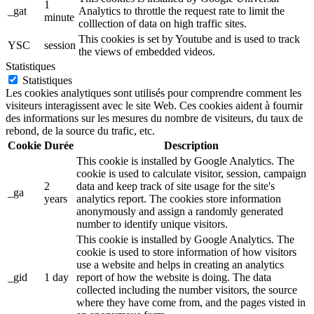
1
_gat
Analytics to throttle the request rate to limit the
minute
colllection of data on high traffic sites.
This cookies is set by Youtube and is used to track
YSC
session
the views of embedded videos.
Statistiques
Statistiques
Les cookies analytiques sont utilisés pour comprendre comment les
visiteurs interagissent avec le site Web. Ces cookies aident à fournir
des informations sur les mesures du nombre de visiteurs, du taux de
rebond, de la source du trafic, etc.
Cookie
Durée
Description
This cookie is installed by Google Analytics. The
cookie is used to calculate visitor, session, campaign
2
data and keep track of site usage for the site's
_ga
years
analytics report. The cookies store information
anonymously and assign a randomly generated
number to identify unique visitors.
This cookie is installed by Google Analytics. The
cookie is used to store information of how visitors
use a website and helps in creating an analytics
_gid
1 day
report of how the website is doing. The data
collected including the number visitors, the source
where they have come from, and the pages visted in