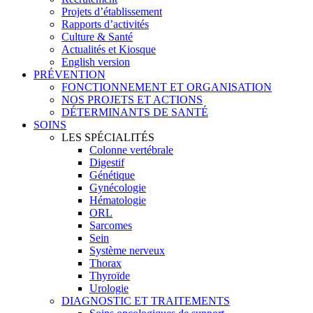
Projets d’établissement
Rapports d’activités
Culture & Santé
Actualités et Kiosque
English version
PRÉVENTION
FONCTIONNEMENT ET ORGANISATION
NOS PROJETS ET ACTIONS
DÉTERMINANTS DE SANTÉ
SOINS
LES SPÉCIALITÉS
Colonne vertébrale
Digestif
Génétique
Gynécologie
Hématologie
ORL
Sarcomes
Sein
Système nerveux
Thorax
Thyroïde
Urologie
DIAGNOSTIC ET TRAITEMENTS