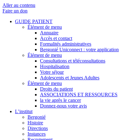
Aller au contenu
Faire un don
GUIDE PATIENT
Élément de menu
Annuaire
Accès et contact
Formalités administratives
Bergonié Uniconnect : votre application
Élément de menu
Consultations et téléconsultations
Hospitalisation
Votre séjour
Adolescents et Jeunes Adultes
Élément de menu
Droits du patient
ASSOCIATIONS ET RESSOURCES
la vie après le cancer
Donnez-nous votre avis
L’institut
Bergonié
Histoire
Directions
Instances
Recrutement