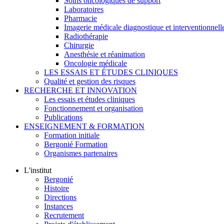
Soins oncologiques de support
Laboratoires
Pharmacie
Imagerie médicale diagnostique et interventionnell
Radiothérapie
Chirurgie
Anesthésie et réanimation
Oncologie médicale
LES ESSAIS ET ÉTUDES CLINIQUES
Qualité et gestion des risques
RECHERCHE ET INNOVATION
Les essais et études cliniques
Fonctionnement et organisation
Publications
ENSEIGNEMENT & FORMATION
Formation initiale
Bergonié Formation
Organismes partenaires
L'institut
Bergonié
Histoire
Directions
Instances
Recrutement