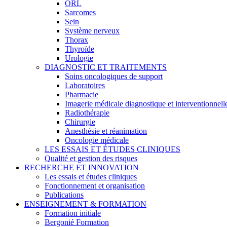
ORL
Sarcomes
Sein
Système nerveux
Thorax
Thyroïde
Urologie
DIAGNOSTIC ET TRAITEMENTS
Soins oncologiques de support
Laboratoires
Pharmacie
Imagerie médicale diagnostique et interventionnell
Radiothérapie
Chirurgie
Anesthésie et réanimation
Oncologie médicale
LES ESSAIS ET ÉTUDES CLINIQUES
Qualité et gestion des risques
RECHERCHE ET INNOVATION
Les essais et études cliniques
Fonctionnement et organisation
Publications
ENSEIGNEMENT & FORMATION
Formation initiale
Bergonié Formation