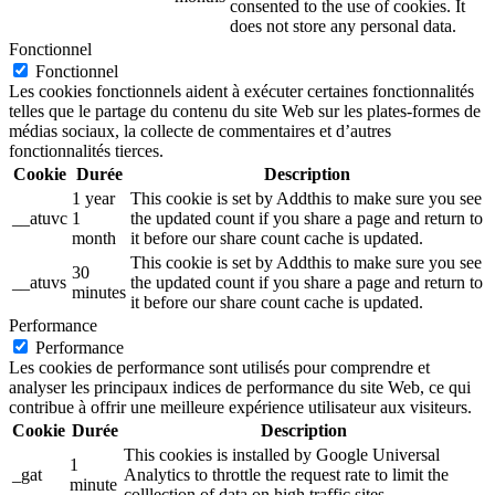
consented to the use of cookies. It
does not store any personal data.
Fonctionnel
Fonctionnel
Les cookies fonctionnels aident à exécuter certaines fonctionnalités
telles que le partage du contenu du site Web sur les plates-formes de
médias sociaux, la collecte de commentaires et d’autres
fonctionnalités tierces.
Cookie
Durée
Description
1 year
This cookie is set by Addthis to make sure you see
__atuvc
1
the updated count if you share a page and return to
month
it before our share count cache is updated.
This cookie is set by Addthis to make sure you see
30
__atuvs
the updated count if you share a page and return to
minutes
it before our share count cache is updated.
Performance
Performance
Les cookies de performance sont utilisés pour comprendre et
analyser les principaux indices de performance du site Web, ce qui
contribue à offrir une meilleure expérience utilisateur aux visiteurs.
Cookie
Durée
Description
This cookies is installed by Google Universal
1
_gat
Analytics to throttle the request rate to limit the
minute
colllection of data on high traffic sites.