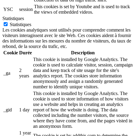
This cookies is set by Youtube and is used to track
YSC
session
the views of embedded videos.
Statistiques
Statistiques
Les cookies analytiques sont utilisés pour comprendre comment les
visiteurs interagissent avec le site Web. Ces cookies aident à fournir
des informations sur les mesures du nombre de visiteurs, du taux de
rebond, de la source du trafic, etc.
Cookie
Durée
Description
This cookie is installed by Google Analytics. The
cookie is used to calculate visitor, session, campaign
2
data and keep track of site usage for the site's
_ga
years
analytics report. The cookies store information
anonymously and assign a randomly generated
number to identify unique visitors.
This cookie is installed by Google Analytics. The
cookie is used to store information of how visitors
use a website and helps in creating an analytics
_gid
1 day
report of how the website is doing. The data
collected including the number visitors, the source
where they have come from, and the pages visted in
an anonymous form.
1 year
The cookie is set by addthis.com to determine the