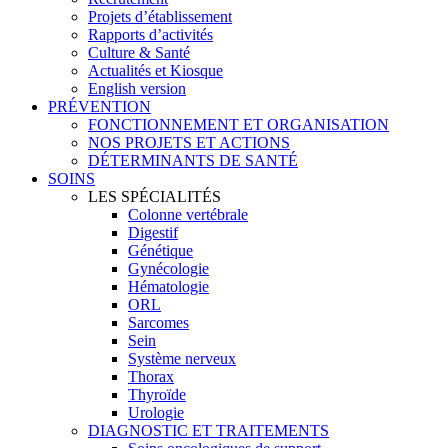
Projets d’établissement
Rapports d’activités
Culture & Santé
Actualités et Kiosque
English version
PRÉVENTION
FONCTIONNEMENT ET ORGANISATION
NOS PROJETS ET ACTIONS
DÉTERMINANTS DE SANTÉ
SOINS
LES SPÉCIALITÉS
Colonne vertébrale
Digestif
Génétique
Gynécologie
Hématologie
ORL
Sarcomes
Sein
Système nerveux
Thorax
Thyroïde
Urologie
DIAGNOSTIC ET TRAITEMENTS