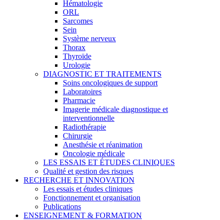
Hématologie
ORL
Sarcomes
Sein
Système nerveux
Thorax
Thyroïde
Urologie
DIAGNOSTIC ET TRAITEMENTS
Soins oncologiques de support
Laboratoires
Pharmacie
Imagerie médicale diagnostique et
interventionnelle
Radiothérapie
Chirurgie
Anesthésie et réanimation
Oncologie médicale
LES ESSAIS ET ÉTUDES CLINIQUES
Qualité et gestion des risques
RECHERCHE ET INNOVATION
Les essais et études cliniques
Fonctionnement et organisation
Publications
ENSEIGNEMENT & FORMATION