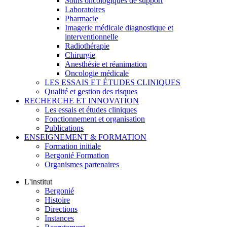
Soins oncologiques de support
Laboratoires
Pharmacie
Imagerie médicale diagnostique et
interventionnelle
Radiothérapie
Chirurgie
Anesthésie et réanimation
Oncologie médicale
LES ESSAIS ET ÉTUDES CLINIQUES
Qualité et gestion des risques
RECHERCHE ET INNOVATION
Les essais et études cliniques
Fonctionnement et organisation
Publications
ENSEIGNEMENT & FORMATION
Formation initiale
Bergonié Formation
Organismes partenaires
L'institut
Bergonié
Histoire
Directions
Instances