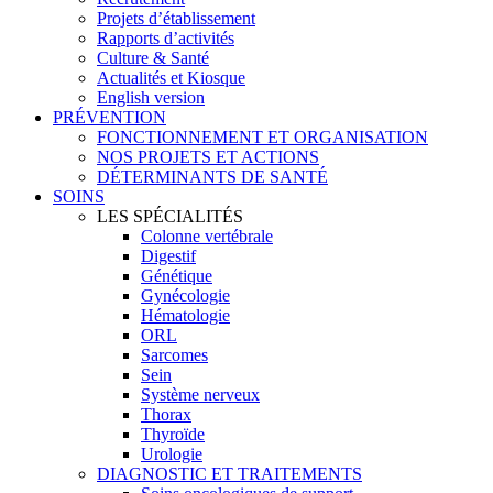
Projets d’établissement
Rapports d’activités
Culture & Santé
Actualités et Kiosque
English version
PRÉVENTION
FONCTIONNEMENT ET ORGANISATION
NOS PROJETS ET ACTIONS
DÉTERMINANTS DE SANTÉ
SOINS
LES SPÉCIALITÉS
Colonne vertébrale
Digestif
Génétique
Gynécologie
Hématologie
ORL
Sarcomes
Sein
Système nerveux
Thorax
Thyroïde
Urologie
DIAGNOSTIC ET TRAITEMENTS