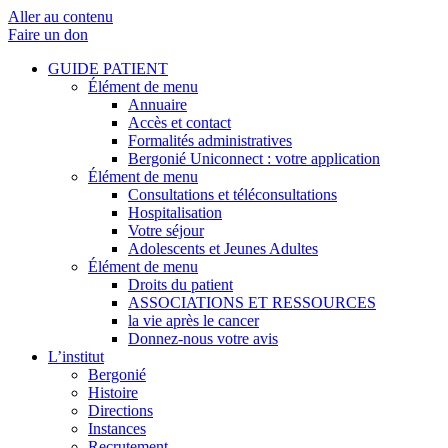
Aller au contenu
Faire un don
GUIDE PATIENT
Élément de menu
Annuaire
Accès et contact
Formalités administratives
Bergonié Uniconnect : votre application
Élément de menu
Consultations et téléconsultations
Hospitalisation
Votre séjour
Adolescents et Jeunes Adultes
Élément de menu
Droits du patient
ASSOCIATIONS ET RESSOURCES
la vie après le cancer
Donnez-nous votre avis
L’institut
Bergonié
Histoire
Directions
Instances
Recrutement