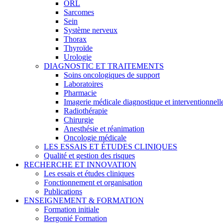
ORL
Sarcomes
Sein
Système nerveux
Thorax
Thyroïde
Urologie
DIAGNOSTIC ET TRAITEMENTS
Soins oncologiques de support
Laboratoires
Pharmacie
Imagerie médicale diagnostique et interventionnell
Radiothérapie
Chirurgie
Anesthésie et réanimation
Oncologie médicale
LES ESSAIS ET ÉTUDES CLINIQUES
Qualité et gestion des risques
RECHERCHE ET INNOVATION
Les essais et études cliniques
Fonctionnement et organisation
Publications
ENSEIGNEMENT & FORMATION
Formation initiale
Bergonié Formation