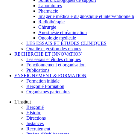
Soins oncologiques de support
Laboratoires
Pharmacie
Imagerie médicale diagnostique et interventionnell
Radiothérapie
Chirurgie
Anesthésie et réanimation
Oncologie médicale
LES ESSAIS ET ÉTUDES CLINIQUES
Qualité et gestion des risques
RECHERCHE ET INNOVATION
Les essais et études cliniques
Fonctionnement et organisation
Publications
ENSEIGNEMENT & FORMATION
Formation initiale
Bergonié Formation
Organismes partenaires
L'institut
Bergonié
Histoire
Directions
Instances
Recrutement