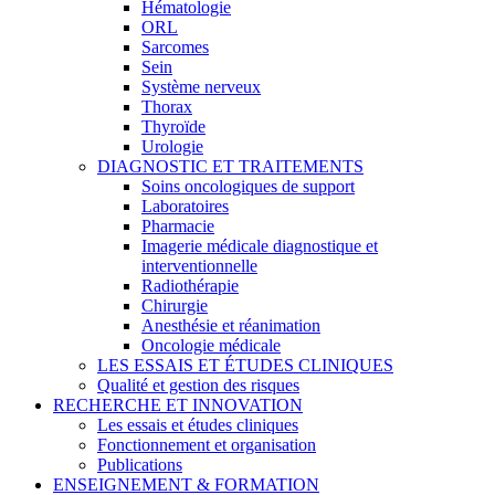
Hématologie
ORL
Sarcomes
Sein
Système nerveux
Thorax
Thyroïde
Urologie
DIAGNOSTIC ET TRAITEMENTS
Soins oncologiques de support
Laboratoires
Pharmacie
Imagerie médicale diagnostique et
interventionnelle
Radiothérapie
Chirurgie
Anesthésie et réanimation
Oncologie médicale
LES ESSAIS ET ÉTUDES CLINIQUES
Qualité et gestion des risques
RECHERCHE ET INNOVATION
Les essais et études cliniques
Fonctionnement et organisation
Publications
ENSEIGNEMENT & FORMATION