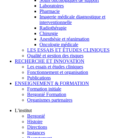
Soins oncologiques de support
Laboratoires
Pharmacie
Imagerie médicale diagnostique et
interventionnelle
Radiothérapie
Chirurgie
Anesthésie et réanimation
Oncologie médicale
LES ESSAIS ET ÉTUDES CLINIQUES
Qualité et gestion des risques
RECHERCHE ET INNOVATION
Les essais et études cliniques
Fonctionnement et organisation
Publications
ENSEIGNEMENT & FORMATION
Formation initiale
Bergonié Formation
Organismes partenaires
L'institut
Bergonié
Histoire
Directions
Instances