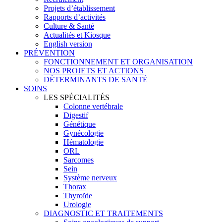
Projets d’établissement
Rapports d’activités
Culture & Santé
Actualités et Kiosque
English version
PRÉVENTION
FONCTIONNEMENT ET ORGANISATION
NOS PROJETS ET ACTIONS
DÉTERMINANTS DE SANTÉ
SOINS
LES SPÉCIALITÉS
Colonne vertébrale
Digestif
Génétique
Gynécologie
Hématologie
ORL
Sarcomes
Sein
Système nerveux
Thorax
Thyroïde
Urologie
DIAGNOSTIC ET TRAITEMENTS