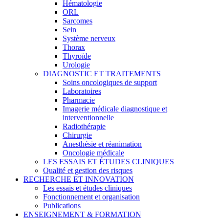
Hématologie
ORL
Sarcomes
Sein
Système nerveux
Thorax
Thyroïde
Urologie
DIAGNOSTIC ET TRAITEMENTS
Soins oncologiques de support
Laboratoires
Pharmacie
Imagerie médicale diagnostique et
interventionnelle
Radiothérapie
Chirurgie
Anesthésie et réanimation
Oncologie médicale
LES ESSAIS ET ÉTUDES CLINIQUES
Qualité et gestion des risques
RECHERCHE ET INNOVATION
Les essais et études cliniques
Fonctionnement et organisation
Publications
ENSEIGNEMENT & FORMATION