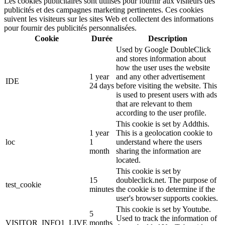
Les cookies publicitaires sont utilisés pour fournir aux visiteurs des
publicités et des campagnes marketing pertinentes. Ces cookies
suivent les visiteurs sur les sites Web et collectent des informations
pour fournir des publicités personnalisées.
Cookie
Durée
Description
Used by Google DoubleClick
and stores information about
how the user uses the website
1 year
and any other advertisement
IDE
24 days
before visiting the website. This
is used to present users with ads
that are relevant to them
according to the user profile.
This cookie is set by Addthis.
1 year
This is a geolocation cookie to
loc
1
understand where the users
month
sharing the information are
located.
This cookie is set by
15
doubleclick.net. The purpose of
test_cookie
minutes
the cookie is to determine if the
user's browser supports cookies.
This cookie is set by Youtube.
5
Used to track the information of
VISITOR_INFO1_LIVE
months