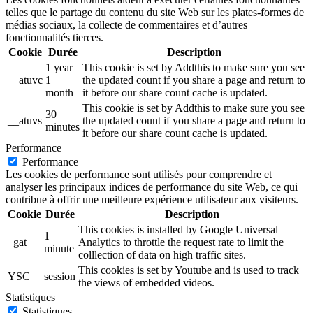
telles que le partage du contenu du site Web sur les plates-formes de
médias sociaux, la collecte de commentaires et d’autres
fonctionnalités tierces.
Cookie
Durée
Description
1 year
This cookie is set by Addthis to make sure you see
__atuvc
1
the updated count if you share a page and return to
month
it before our share count cache is updated.
This cookie is set by Addthis to make sure you see
30
__atuvs
the updated count if you share a page and return to
minutes
it before our share count cache is updated.
Performance
Performance
Les cookies de performance sont utilisés pour comprendre et
analyser les principaux indices de performance du site Web, ce qui
contribue à offrir une meilleure expérience utilisateur aux visiteurs.
Cookie
Durée
Description
This cookies is installed by Google Universal
1
_gat
Analytics to throttle the request rate to limit the
minute
colllection of data on high traffic sites.
This cookies is set by Youtube and is used to track
YSC
session
the views of embedded videos.
Statistiques
Statistiques