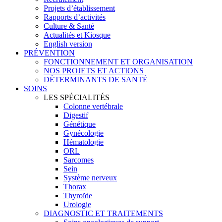
Projets d’établissement
Rapports d’activités
Culture & Santé
Actualités et Kiosque
English version
PRÉVENTION
FONCTIONNEMENT ET ORGANISATION
NOS PROJETS ET ACTIONS
DÉTERMINANTS DE SANTÉ
SOINS
LES SPÉCIALITÉS
Colonne vertébrale
Digestif
Génétique
Gynécologie
Hématologie
ORL
Sarcomes
Sein
Système nerveux
Thorax
Thyroïde
Urologie
DIAGNOSTIC ET TRAITEMENTS