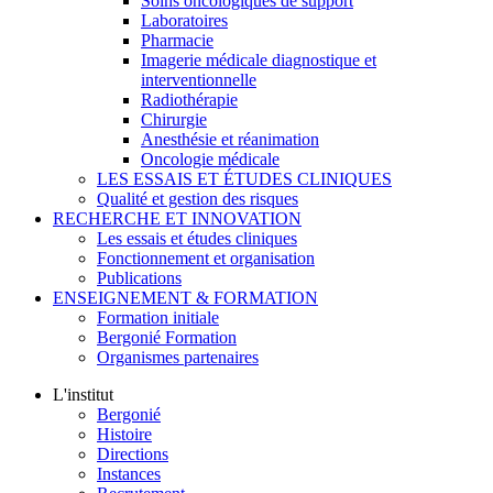
Soins oncologiques de support
Laboratoires
Pharmacie
Imagerie médicale diagnostique et
interventionnelle
Radiothérapie
Chirurgie
Anesthésie et réanimation
Oncologie médicale
LES ESSAIS ET ÉTUDES CLINIQUES
Qualité et gestion des risques
RECHERCHE ET INNOVATION
Les essais et études cliniques
Fonctionnement et organisation
Publications
ENSEIGNEMENT & FORMATION
Formation initiale
Bergonié Formation
Organismes partenaires
L'institut
Bergonié
Histoire
Directions
Instances