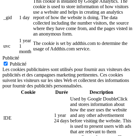
This cookie is installed by Google Analytics. The
cookie is used to store information of how visitors
use a website and helps in creating an analytics
_gid
1 day
report of how the website is doing. The data
collected including the number visitors, the source
where they have come from, and the pages visted in
an anonymous form.
1 year
The cookie is set by addthis.com to determine the
uvc
1
usage of Addthis.com service.
month
Publicité
Publicité
Les cookies publicitaires sont utilisés pour fournir aux visiteurs des
publicités et des campagnes marketing pertinentes. Ces cookies
suivent les visiteurs sur les sites Web et collectent des informations
pour fournir des publicités personnalisées.
Cookie
Durée
Description
Used by Google DoubleClick
and stores information about
how the user uses the website
1 year
and any other advertisement
IDE
24 days
before visiting the website. This
is used to present users with ads
that are relevant to them