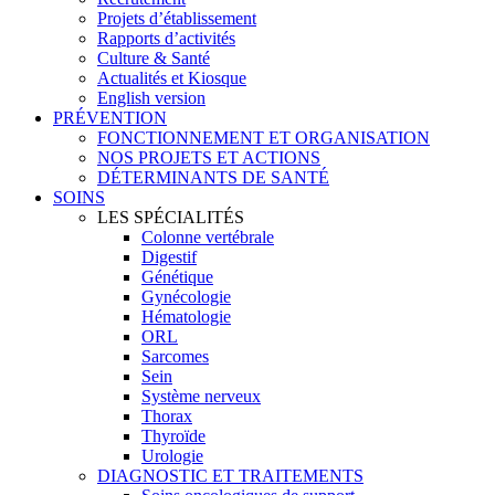
Projets d’établissement
Rapports d’activités
Culture & Santé
Actualités et Kiosque
English version
PRÉVENTION
FONCTIONNEMENT ET ORGANISATION
NOS PROJETS ET ACTIONS
DÉTERMINANTS DE SANTÉ
SOINS
LES SPÉCIALITÉS
Colonne vertébrale
Digestif
Génétique
Gynécologie
Hématologie
ORL
Sarcomes
Sein
Système nerveux
Thorax
Thyroïde
Urologie
DIAGNOSTIC ET TRAITEMENTS