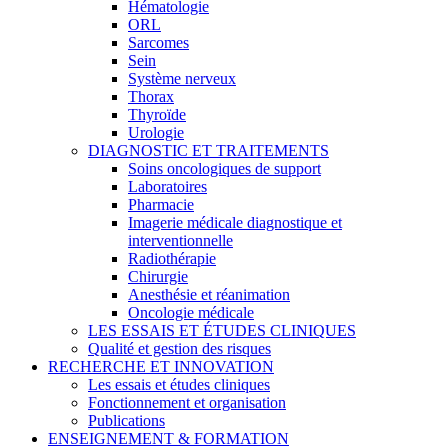
Hématologie
ORL
Sarcomes
Sein
Système nerveux
Thorax
Thyroïde
Urologie
DIAGNOSTIC ET TRAITEMENTS
Soins oncologiques de support
Laboratoires
Pharmacie
Imagerie médicale diagnostique et
interventionnelle
Radiothérapie
Chirurgie
Anesthésie et réanimation
Oncologie médicale
LES ESSAIS ET ÉTUDES CLINIQUES
Qualité et gestion des risques
RECHERCHE ET INNOVATION
Les essais et études cliniques
Fonctionnement et organisation
Publications
ENSEIGNEMENT & FORMATION