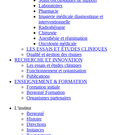
Soins oncologiques de support
Laboratoires
Pharmacie
Imagerie médicale diagnostique et
interventionnelle
Radiothérapie
Chirurgie
Anesthésie et réanimation
Oncologie médicale
LES ESSAIS ET ÉTUDES CLINIQUES
Qualité et gestion des risques
RECHERCHE ET INNOVATION
Les essais et études cliniques
Fonctionnement et organisation
Publications
ENSEIGNEMENT & FORMATION
Formation initiale
Bergonié Formation
Organismes partenaires
L'institut
Bergonié
Histoire
Directions
Instances