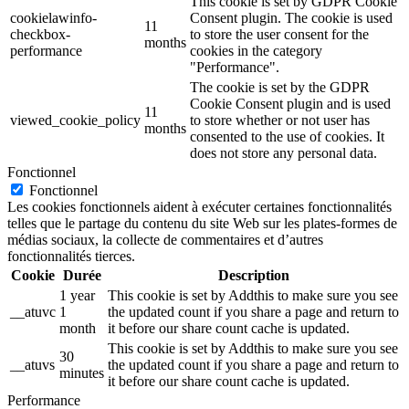
This cookie is set by GDPR Cookie
cookielawinfo-
Consent plugin. The cookie is used
11
checkbox-
to store the user consent for the
months
performance
cookies in the category
"Performance".
The cookie is set by the GDPR
Cookie Consent plugin and is used
11
viewed_cookie_policy
to store whether or not user has
months
consented to the use of cookies. It
does not store any personal data.
Fonctionnel
Fonctionnel
Les cookies fonctionnels aident à exécuter certaines fonctionnalités
telles que le partage du contenu du site Web sur les plates-formes de
médias sociaux, la collecte de commentaires et d’autres
fonctionnalités tierces.
Cookie
Durée
Description
1 year
This cookie is set by Addthis to make sure you see
__atuvc
1
the updated count if you share a page and return to
month
it before our share count cache is updated.
This cookie is set by Addthis to make sure you see
30
__atuvs
the updated count if you share a page and return to
minutes
it before our share count cache is updated.
Performance