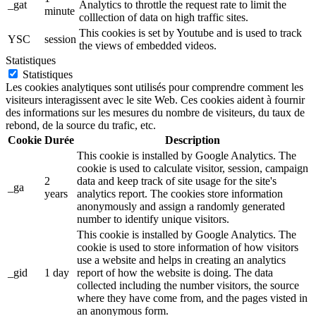
_gat
Analytics to throttle the request rate to limit the
minute
colllection of data on high traffic sites.
This cookies is set by Youtube and is used to track
YSC
session
the views of embedded videos.
Statistiques
Statistiques
Les cookies analytiques sont utilisés pour comprendre comment les
visiteurs interagissent avec le site Web. Ces cookies aident à fournir
des informations sur les mesures du nombre de visiteurs, du taux de
rebond, de la source du trafic, etc.
Cookie
Durée
Description
This cookie is installed by Google Analytics. The
cookie is used to calculate visitor, session, campaign
2
data and keep track of site usage for the site's
_ga
years
analytics report. The cookies store information
anonymously and assign a randomly generated
number to identify unique visitors.
This cookie is installed by Google Analytics. The
cookie is used to store information of how visitors
use a website and helps in creating an analytics
_gid
1 day
report of how the website is doing. The data
collected including the number visitors, the source
where they have come from, and the pages visted in
an anonymous form.