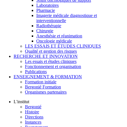
Soins oncologiques de support
Laboratoires
Pharmacie
Imagerie médicale diagnostique et
interventionnelle
Radiothérapie
Chirurgie
Anesthésie et réanimation
Oncologie médicale
LES ESSAIS ET ÉTUDES CLINIQUES
Qualité et gestion des risques
RECHERCHE ET INNOVATION
Les essais et études cliniques
Fonctionnement et organisation
Publications
ENSEIGNEMENT & FORMATION
Formation initiale
Bergonié Formation
Organismes partenaires
L'institut
Bergonié
Histoire
Directions
Instances