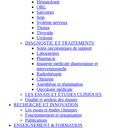
Hématologie
ORL
Sarcomes
Sein
Système nerveux
Thorax
Thyroïde
Urologie
DIAGNOSTIC ET TRAITEMENTS
Soins oncologiques de support
Laboratoires
Pharmacie
Imagerie médicale diagnostique et
interventionnelle
Radiothérapie
Chirurgie
Anesthésie et réanimation
Oncologie médicale
LES ESSAIS ET ÉTUDES CLINIQUES
Qualité et gestion des risques
RECHERCHE ET INNOVATION
Les essais et études cliniques
Fonctionnement et organisation
Publications
ENSEIGNEMENT & FORMATION