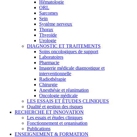
Hématologie
ORL
Sarcomes
Sein
Système nerveux
Thorax
Thyroïde
Urologie
DIAGNOSTIC ET TRAITEMENTS
Soins oncologiques de support
Laboratoires
Pharmacie
Imagerie médicale diagnostique et
interventionnelle
Radiothérapie
Chirurgie
Anesthésie et réanimation
Oncologie médicale
LES ESSAIS ET ÉTUDES CLINIQUES
Qualité et gestion des risques
RECHERCHE ET INNOVATION
Les essais et études cliniques
Fonctionnement et organisation
Publications
ENSEIGNEMENT & FORMATION