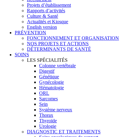
Projets d’établissement
Rapports d’activités
Culture & Santé
Actualités et Kiosque
English version
PRÉVENTION
FONCTIONNEMENT ET ORGANISATION
NOS PROJETS ET ACTIONS
DÉTERMINANTS DE SANTÉ
SOINS
LES SPÉCIALITÉS
Colonne vertébrale
Digestif
Génétique
Gynécologie
Hématologie
ORL
Sarcomes
Sein
Système nerveux
Thorax
Thyroïde
Urologie
DIAGNOSTIC ET TRAITEMENTS