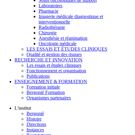
Soins oncologiques de support
Laboratoires
Pharmacie
Imagerie médicale diagnostique et
interventionnelle
Radiothérapie
Chirurgie
Anesthésie et réanimation
Oncologie médicale
LES ESSAIS ET ÉTUDES CLINIQUES
Qualité et gestion des risques
RECHERCHE ET INNOVATION
Les essais et études cliniques
Fonctionnement et organisation
Publications
ENSEIGNEMENT & FORMATION
Formation initiale
Bergonié Formation
Organismes partenaires
L'institut
Bergonié
Histoire
Directions
Instances