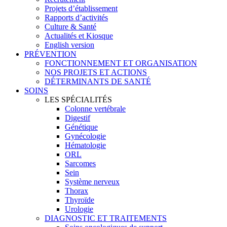
Projets d’établissement
Rapports d’activités
Culture & Santé
Actualités et Kiosque
English version
PRÉVENTION
FONCTIONNEMENT ET ORGANISATION
NOS PROJETS ET ACTIONS
DÉTERMINANTS DE SANTÉ
SOINS
LES SPÉCIALITÉS
Colonne vertébrale
Digestif
Génétique
Gynécologie
Hématologie
ORL
Sarcomes
Sein
Système nerveux
Thorax
Thyroïde
Urologie
DIAGNOSTIC ET TRAITEMENTS