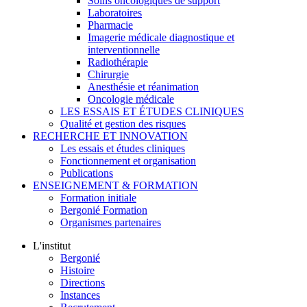
Soins oncologiques de support
Laboratoires
Pharmacie
Imagerie médicale diagnostique et
interventionnelle
Radiothérapie
Chirurgie
Anesthésie et réanimation
Oncologie médicale
LES ESSAIS ET ÉTUDES CLINIQUES
Qualité et gestion des risques
RECHERCHE ET INNOVATION
Les essais et études cliniques
Fonctionnement et organisation
Publications
ENSEIGNEMENT & FORMATION
Formation initiale
Bergonié Formation
Organismes partenaires
L'institut
Bergonié
Histoire
Directions
Instances