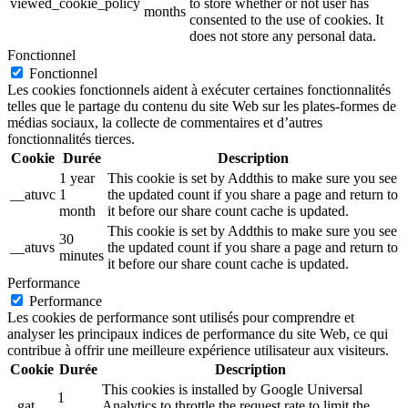
viewed_cookie_policy
to store whether or not user has
months
consented to the use of cookies. It
does not store any personal data.
Fonctionnel
Fonctionnel
Les cookies fonctionnels aident à exécuter certaines fonctionnalités
telles que le partage du contenu du site Web sur les plates-formes de
médias sociaux, la collecte de commentaires et d’autres
fonctionnalités tierces.
Cookie
Durée
Description
1 year
This cookie is set by Addthis to make sure you see
__atuvc
1
the updated count if you share a page and return to
month
it before our share count cache is updated.
This cookie is set by Addthis to make sure you see
30
__atuvs
the updated count if you share a page and return to
minutes
it before our share count cache is updated.
Performance
Performance
Les cookies de performance sont utilisés pour comprendre et
analyser les principaux indices de performance du site Web, ce qui
contribue à offrir une meilleure expérience utilisateur aux visiteurs.
Cookie
Durée
Description
This cookies is installed by Google Universal
1
_gat
Analytics to throttle the request rate to limit the