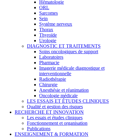
Hématologie
ORL
Sarcomes
Sein
Système nerveux
Thorax
Thyroïde
Urologie
DIAGNOSTIC ET TRAITEMENTS
Soins oncologiques de support
Laboratoires
Pharmacie
Imagerie médicale diagnostique et
interventionnelle
Radiothérapie
Chirurgie
Anesthésie et réanimation
Oncologie médicale
LES ESSAIS ET ÉTUDES CLINIQUES
Qualité et gestion des risques
RECHERCHE ET INNOVATION
Les essais et études cliniques
Fonctionnement et organisation
Publications
ENSEIGNEMENT & FORMATION