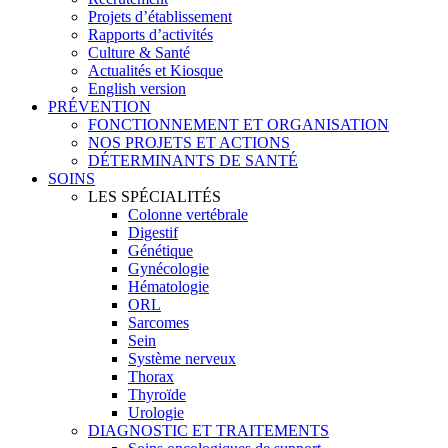
Projets d’établissement
Rapports d’activités
Culture & Santé
Actualités et Kiosque
English version
PRÉVENTION
FONCTIONNEMENT ET ORGANISATION
NOS PROJETS ET ACTIONS
DÉTERMINANTS DE SANTÉ
SOINS
LES SPÉCIALITÉS
Colonne vertébrale
Digestif
Génétique
Gynécologie
Hématologie
ORL
Sarcomes
Sein
Système nerveux
Thorax
Thyroïde
Urologie
DIAGNOSTIC ET TRAITEMENTS