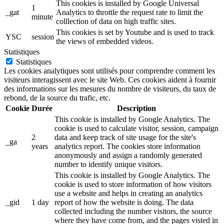
This cookies is installed by Google Universal
1
_gat
Analytics to throttle the request rate to limit the
minute
colllection of data on high traffic sites.
This cookies is set by Youtube and is used to track
YSC
session
the views of embedded videos.
Statistiques
Statistiques
Les cookies analytiques sont utilisés pour comprendre comment les
visiteurs interagissent avec le site Web. Ces cookies aident à fournir
des informations sur les mesures du nombre de visiteurs, du taux de
rebond, de la source du trafic, etc.
Cookie
Durée
Description
This cookie is installed by Google Analytics. The
cookie is used to calculate visitor, session, campaign
2
data and keep track of site usage for the site's
_ga
years
analytics report. The cookies store information
anonymously and assign a randomly generated
number to identify unique visitors.
This cookie is installed by Google Analytics. The
cookie is used to store information of how visitors
use a website and helps in creating an analytics
_gid
1 day
report of how the website is doing. The data
collected including the number visitors, the source
where they have come from, and the pages visted in