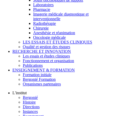
Soins oncologiques de support
Laboratoires
Pharmacie
Imagerie médicale diagnostique et
interventionnelle
Radiothérapie
Chirurgie
Anesthésie et réanimation
Oncologie médicale
LES ESSAIS ET ÉTUDES CLINIQUES
Qualité et gestion des risques
RECHERCHE ET INNOVATION
Les essais et études cliniques
Fonctionnement et organisation
Publications
ENSEIGNEMENT & FORMATION
Formation initiale
Bergonié Formation
Organismes partenaires
L'institut
Bergonié
Histoire
Directions
Instances