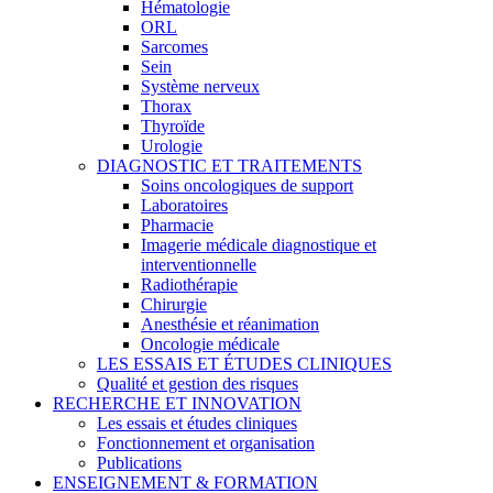
Hématologie
ORL
Sarcomes
Sein
Système nerveux
Thorax
Thyroïde
Urologie
DIAGNOSTIC ET TRAITEMENTS
Soins oncologiques de support
Laboratoires
Pharmacie
Imagerie médicale diagnostique et
interventionnelle
Radiothérapie
Chirurgie
Anesthésie et réanimation
Oncologie médicale
LES ESSAIS ET ÉTUDES CLINIQUES
Qualité et gestion des risques
RECHERCHE ET INNOVATION
Les essais et études cliniques
Fonctionnement et organisation
Publications
ENSEIGNEMENT & FORMATION