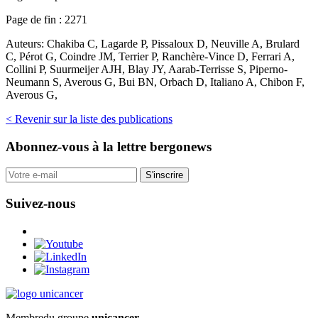
Page de fin :
2271
Auteurs:
Chakiba C, Lagarde P, Pissaloux D, Neuville A, Brulard
C, Pérot G, Coindre JM, Terrier P, Ranchère-Vince D, Ferrari A,
Collini P, Suurmeijer AJH, Blay JY, Aarab-Terrisse S, Piperno-
Neumann S, Averous G, Bui BN, Orbach D, Italiano A, Chibon F,
Averous G,
< Revenir sur la liste des publications
Abonnez-vous
à la lettre bergonews
S'inscrire
Suivez-nous
Membre
du groupe
unicancer