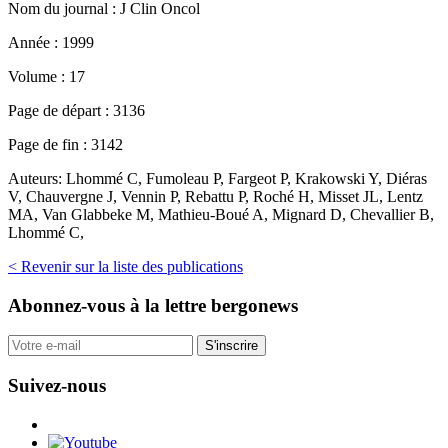
Nom du journal :
J Clin Oncol
Année :
1999
Volume :
17
Page de départ :
3136
Page de fin :
3142
Auteurs:
Lhommé C, Fumoleau P, Fargeot P, Krakowski Y, Diéras
V, Chauvergne J, Vennin P, Rebattu P, Roché H, Misset JL, Lentz
MA, Van Glabbeke M, Mathieu-Boué A, Mignard D, Chevallier B,
Lhommé C,
< Revenir sur la liste des publications
Abonnez-vous
à la lettre bergonews
S'inscrire
Suivez-nous