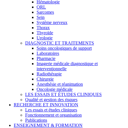
Hématologie
ORL
Sarcomes
Sein
Système nerveux
Thorax
Thyroïde
Urologie
DIAGNOSTIC ET TRAITEMENTS
Soins oncologiques de support
Laboratoires
Pharmacie
Imagerie médicale diagnostique et
interventionnelle
Radiothérapie
Chirurgie
Anesthésie et réanimation
Oncologie médicale
LES ESSAIS ET ÉTUDES CLINIQUES
Qualité et gestion des risques
RECHERCHE ET INNOVATION
Les essais et études cliniques
Fonctionnement et organisation
Publications
ENSEIGNEMENT & FORMATION