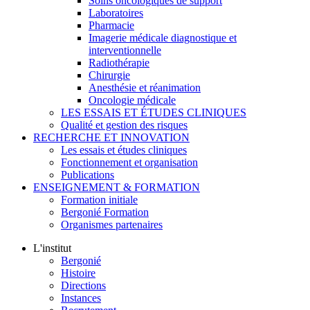
Soins oncologiques de support
Laboratoires
Pharmacie
Imagerie médicale diagnostique et
interventionnelle
Radiothérapie
Chirurgie
Anesthésie et réanimation
Oncologie médicale
LES ESSAIS ET ÉTUDES CLINIQUES
Qualité et gestion des risques
RECHERCHE ET INNOVATION
Les essais et études cliniques
Fonctionnement et organisation
Publications
ENSEIGNEMENT & FORMATION
Formation initiale
Bergonié Formation
Organismes partenaires
L'institut
Bergonié
Histoire
Directions
Instances