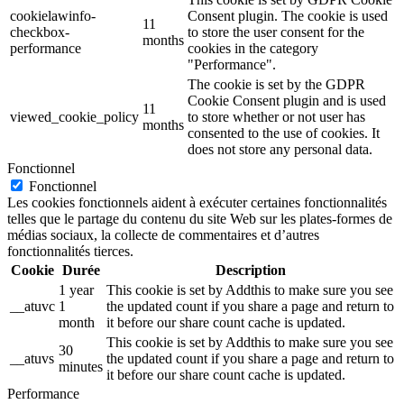
cookielawinfo-
Consent plugin. The cookie is used
11
checkbox-
to store the user consent for the
months
performance
cookies in the category
"Performance".
The cookie is set by the GDPR
Cookie Consent plugin and is used
11
viewed_cookie_policy
to store whether or not user has
months
consented to the use of cookies. It
does not store any personal data.
Fonctionnel
Fonctionnel
Les cookies fonctionnels aident à exécuter certaines fonctionnalités
telles que le partage du contenu du site Web sur les plates-formes de
médias sociaux, la collecte de commentaires et d’autres
fonctionnalités tierces.
Cookie
Durée
Description
1 year
This cookie is set by Addthis to make sure you see
__atuvc
1
the updated count if you share a page and return to
month
it before our share count cache is updated.
This cookie is set by Addthis to make sure you see
30
__atuvs
the updated count if you share a page and return to
minutes
it before our share count cache is updated.
Performance