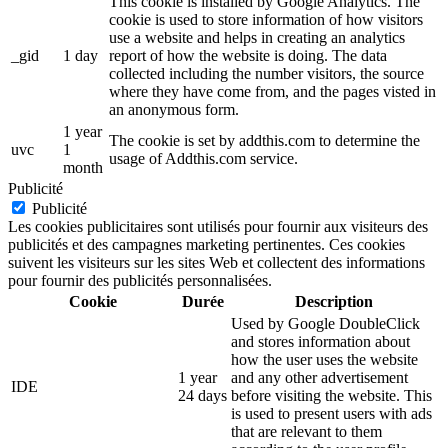
This cookie is installed by Google Analytics. The
cookie is used to store information of how visitors
use a website and helps in creating an analytics
_gid
1 day
report of how the website is doing. The data
collected including the number visitors, the source
where they have come from, and the pages visted in
an anonymous form.
1 year
The cookie is set by addthis.com to determine the
uvc
1
usage of Addthis.com service.
month
Publicité
Publicité
Les cookies publicitaires sont utilisés pour fournir aux visiteurs des
publicités et des campagnes marketing pertinentes. Ces cookies
suivent les visiteurs sur les sites Web et collectent des informations
pour fournir des publicités personnalisées.
Cookie
Durée
Description
Used by Google DoubleClick
and stores information about
how the user uses the website
1 year
and any other advertisement
IDE
24 days
before visiting the website. This
is used to present users with ads
that are relevant to them