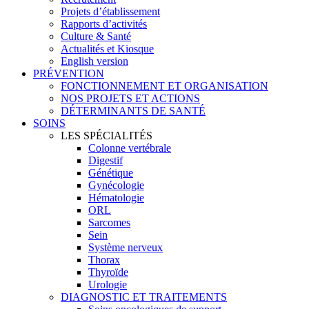
Projets d’établissement
Rapports d’activités
Culture & Santé
Actualités et Kiosque
English version
PRÉVENTION
FONCTIONNEMENT ET ORGANISATION
NOS PROJETS ET ACTIONS
DÉTERMINANTS DE SANTÉ
SOINS
LES SPÉCIALITÉS
Colonne vertébrale
Digestif
Génétique
Gynécologie
Hématologie
ORL
Sarcomes
Sein
Système nerveux
Thorax
Thyroïde
Urologie
DIAGNOSTIC ET TRAITEMENTS