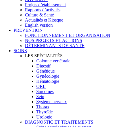
Projets d’établissement
Rapports d’activités
Culture & Santé
Actualités et Kiosque
English version
PRÉVENTION
FONCTIONNEMENT ET ORGANISATION
NOS PROJETS ET ACTIONS
DÉTERMINANTS DE SANTÉ
SOINS
LES SPÉCIALITÉS
Colonne vertébrale
Digestif
Génétique
Gynécologie
Hématologie
ORL
Sarcomes
Sein
Système nerveux
Thorax
Thyroïde
Urologie
DIAGNOSTIC ET TRAITEMENTS