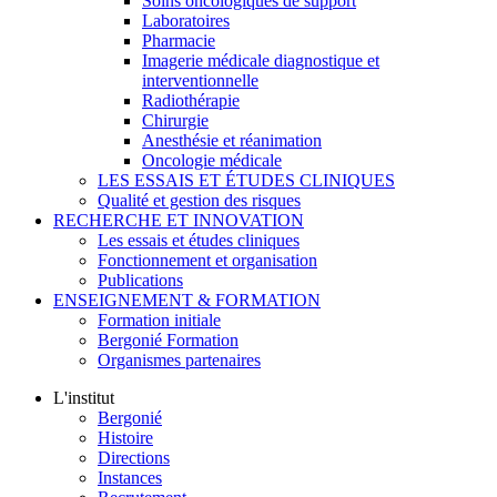
Soins oncologiques de support
Laboratoires
Pharmacie
Imagerie médicale diagnostique et
interventionnelle
Radiothérapie
Chirurgie
Anesthésie et réanimation
Oncologie médicale
LES ESSAIS ET ÉTUDES CLINIQUES
Qualité et gestion des risques
RECHERCHE ET INNOVATION
Les essais et études cliniques
Fonctionnement et organisation
Publications
ENSEIGNEMENT & FORMATION
Formation initiale
Bergonié Formation
Organismes partenaires
L'institut
Bergonié
Histoire
Directions
Instances