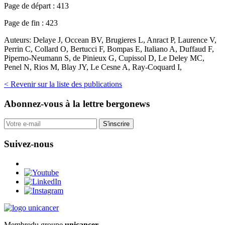
Page de départ :
413
Page de fin :
423
Auteurs:
Delaye J, Occean BV, Brugieres L, Anract P, Laurence V,
Perrin C, Collard O, Bertucci F, Bompas E, Italiano A, Duffaud F,
Piperno-Neumann S, de Pinieux G, Cupissol D, Le Deley MC,
Penel N, Rios M, Blay JY, Le Cesne A, Ray-Coquard I,
< Revenir sur la liste des publications
Abonnez-vous
à la lettre bergonews
S'inscrire
Suivez-nous
Membre
du groupe
unicancer