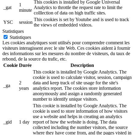
This cookies is installed by Google Universal
1
_gat
Analytics to throttle the request rate to limit the
minute
colllection of data on high traffic sites.
This cookies is set by Youtube and is used to track
YSC
session
the views of embedded videos.
Statistiques
Statistiques
Les cookies analytiques sont utilisés pour comprendre comment les
visiteurs interagissent avec le site Web. Ces cookies aident à fournir
des informations sur les mesures du nombre de visiteurs, du taux de
rebond, de la source du trafic, etc.
Cookie
Durée
Description
This cookie is installed by Google Analytics. The
cookie is used to calculate visitor, session, campaign
2
data and keep track of site usage for the site's
_ga
years
analytics report. The cookies store information
anonymously and assign a randomly generated
number to identify unique visitors.
This cookie is installed by Google Analytics. The
cookie is used to store information of how visitors
use a website and helps in creating an analytics
_gid
1 day
report of how the website is doing. The data
collected including the number visitors, the source
where they have come from, and the pages visted in