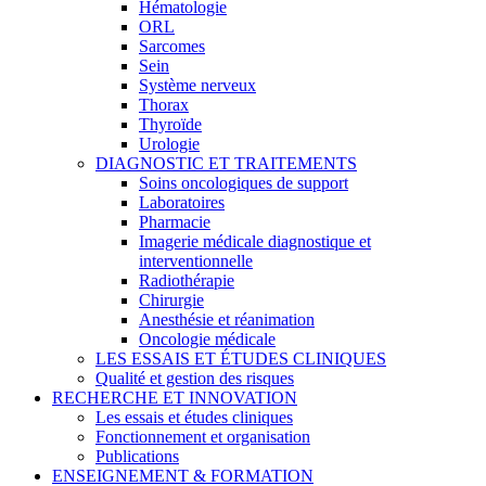
Hématologie
ORL
Sarcomes
Sein
Système nerveux
Thorax
Thyroïde
Urologie
DIAGNOSTIC ET TRAITEMENTS
Soins oncologiques de support
Laboratoires
Pharmacie
Imagerie médicale diagnostique et
interventionnelle
Radiothérapie
Chirurgie
Anesthésie et réanimation
Oncologie médicale
LES ESSAIS ET ÉTUDES CLINIQUES
Qualité et gestion des risques
RECHERCHE ET INNOVATION
Les essais et études cliniques
Fonctionnement et organisation
Publications
ENSEIGNEMENT & FORMATION