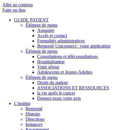
Aller au contenu
Faire un don
GUIDE PATIENT
Élément de menu
Annuaire
Accès et contact
Formalités administratives
Bergonié Uniconnect : votre application
Élément de menu
Consultations et téléconsultations
Hospitalisation
Votre séjour
Adolescents et Jeunes Adultes
Élément de menu
Droits du patient
ASSOCIATIONS ET RESSOURCES
la vie après le cancer
Donnez-nous votre avis
L’institut
Bergonié
Histoire
Directions
Instances
Recrutement