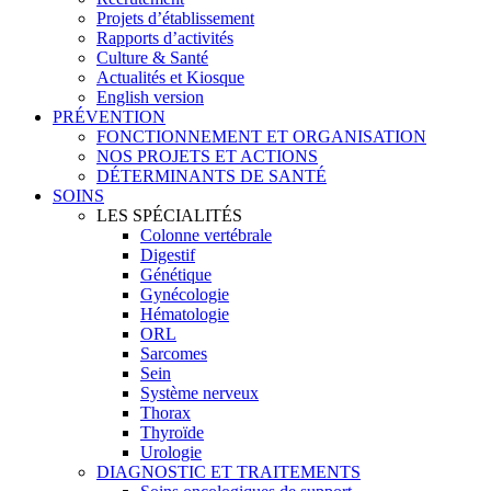
Projets d’établissement
Rapports d’activités
Culture & Santé
Actualités et Kiosque
English version
PRÉVENTION
FONCTIONNEMENT ET ORGANISATION
NOS PROJETS ET ACTIONS
DÉTERMINANTS DE SANTÉ
SOINS
LES SPÉCIALITÉS
Colonne vertébrale
Digestif
Génétique
Gynécologie
Hématologie
ORL
Sarcomes
Sein
Système nerveux
Thorax
Thyroïde
Urologie
DIAGNOSTIC ET TRAITEMENTS