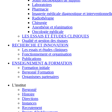
Soins oncologiques de support
Laboratoires
Pharmacie
Imagerie médicale diagnostique et interventionnell
Radiothérapie
Chirurgie
Anesthésie et réanimation
Oncologie médicale
LES ESSAIS ET ÉTUDES CLINIQUES
Qualité et gestion des risques
RECHERCHE ET INNOVATION
Les essais et études cliniques
Fonctionnement et organisation
Publications
ENSEIGNEMENT & FORMATION
Formation initiale
Bergonié Formation
Organismes partenaires
L'institut
Bergonié
Histoire
Directions
Instances
Recrutement