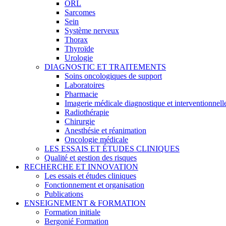
ORL
Sarcomes
Sein
Système nerveux
Thorax
Thyroïde
Urologie
DIAGNOSTIC ET TRAITEMENTS
Soins oncologiques de support
Laboratoires
Pharmacie
Imagerie médicale diagnostique et interventionnell
Radiothérapie
Chirurgie
Anesthésie et réanimation
Oncologie médicale
LES ESSAIS ET ÉTUDES CLINIQUES
Qualité et gestion des risques
RECHERCHE ET INNOVATION
Les essais et études cliniques
Fonctionnement et organisation
Publications
ENSEIGNEMENT & FORMATION
Formation initiale
Bergonié Formation