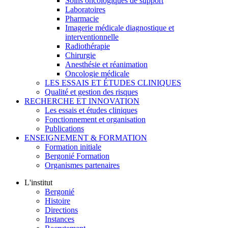
Soins oncologiques de support
Laboratoires
Pharmacie
Imagerie médicale diagnostique et
interventionnelle
Radiothérapie
Chirurgie
Anesthésie et réanimation
Oncologie médicale
LES ESSAIS ET ÉTUDES CLINIQUES
Qualité et gestion des risques
RECHERCHE ET INNOVATION
Les essais et études cliniques
Fonctionnement et organisation
Publications
ENSEIGNEMENT & FORMATION
Formation initiale
Bergonié Formation
Organismes partenaires
L'institut
Bergonié
Histoire
Directions
Instances