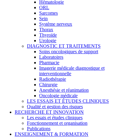
Hématologie
ORL
Sarcomes
Sein
Système nerveux
Thorax
Thyroïde
Urologie
DIAGNOSTIC ET TRAITEMENTS
Soins oncologiques de support
Laboratoires
Pharmacie
Imagerie médicale diagnostique et
interventionnelle
Radiothérapie
Chirurgie
Anesthésie et réanimation
Oncologie médicale
LES ESSAIS ET ÉTUDES CLINIQUES
Qualité et gestion des risques
RECHERCHE ET INNOVATION
Les essais et études cliniques
Fonctionnement et organisation
Publications
ENSEIGNEMENT & FORMATION