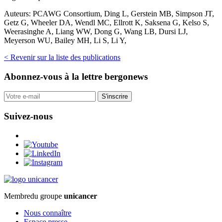
Auteurs:
PCAWG Consortium, Ding L, Gerstein MB, Simpson JT,
Getz G, Wheeler DA, Wendl MC, Ellrott K, Saksena G, Kelso S,
Weerasinghe A, Liang WW, Dong G, Wang LB, Dursi LJ,
Meyerson WU, Bailey MH, Li S, Li Y,
< Revenir sur la liste des publications
Abonnez-vous
à la lettre bergonews
S'inscrire
Suivez-nous
Membre
du groupe
unicancer
Nous connaître
Espace presse