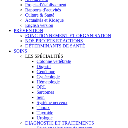
Projets d’établissement
Rapports d’activités
Culture & Santé
Actualités et Kiosque
English version
PRÉVENTION
FONCTIONNEMENT ET ORGANISATION
NOS PROJETS ET ACTIONS
DÉTERMINANTS DE SANTÉ
SOINS
LES SPÉCIALITÉS
Colonne vertébrale
Digestif
Génétique
Gynécologie
Hématologie
ORL
Sarcomes
Sein
Système nerveux
Thorax
Thyroïde
Urologie
DIAGNOSTIC ET TRAITEMENTS