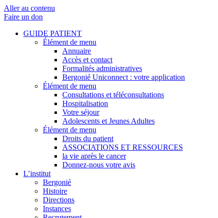
Aller au contenu
Faire un don
GUIDE PATIENT
Élément de menu
Annuaire
Accès et contact
Formalités administratives
Bergonié Uniconnect : votre application
Élément de menu
Consultations et téléconsultations
Hospitalisation
Votre séjour
Adolescents et Jeunes Adultes
Élément de menu
Droits du patient
ASSOCIATIONS ET RESSOURCES
la vie après le cancer
Donnez-nous votre avis
L’institut
Bergonié
Histoire
Directions
Instances
Recrutement