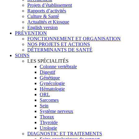
Projets d’établissement
Rapports d’activités
Culture & Santé
Actualités et Kiosque
English version
PRÉVENTION
FONCTIONNEMENT ET ORGANISATION
NOS PROJETS ET ACTIONS
DÉTERMINANTS DE SANTÉ
SOINS
LES SPÉCIALITÉS
Colonne vertébrale
Digestif
Génétique
Gynécologie
Hématologie
ORL
Sarcomes
Sein
Système nerveux
Thorax
Thyroïde
Urologie
DIAGNOSTIC ET TRAITEMENTS