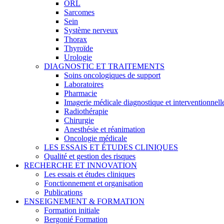
ORL
Sarcomes
Sein
Système nerveux
Thorax
Thyroïde
Urologie
DIAGNOSTIC ET TRAITEMENTS
Soins oncologiques de support
Laboratoires
Pharmacie
Imagerie médicale diagnostique et interventionnell
Radiothérapie
Chirurgie
Anesthésie et réanimation
Oncologie médicale
LES ESSAIS ET ÉTUDES CLINIQUES
Qualité et gestion des risques
RECHERCHE ET INNOVATION
Les essais et études cliniques
Fonctionnement et organisation
Publications
ENSEIGNEMENT & FORMATION
Formation initiale
Bergonié Formation