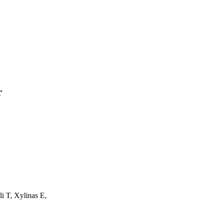
r
i T, Xylinas E,