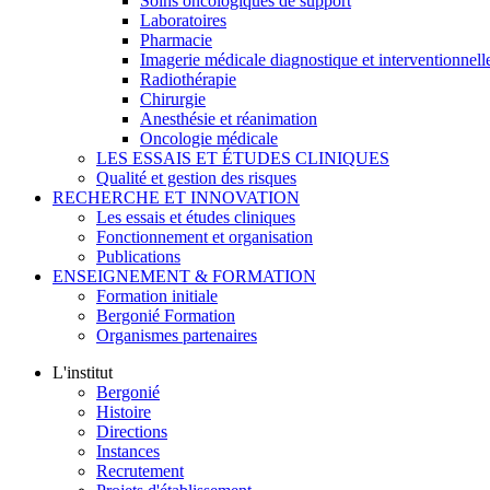
Soins oncologiques de support
Laboratoires
Pharmacie
Imagerie médicale diagnostique et interventionnell
Radiothérapie
Chirurgie
Anesthésie et réanimation
Oncologie médicale
LES ESSAIS ET ÉTUDES CLINIQUES
Qualité et gestion des risques
RECHERCHE ET INNOVATION
Les essais et études cliniques
Fonctionnement et organisation
Publications
ENSEIGNEMENT & FORMATION
Formation initiale
Bergonié Formation
Organismes partenaires
L'institut
Bergonié
Histoire
Directions
Instances
Recrutement