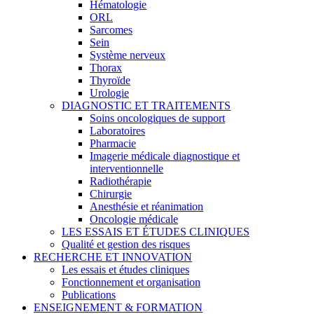
Hématologie
ORL
Sarcomes
Sein
Système nerveux
Thorax
Thyroïde
Urologie
DIAGNOSTIC ET TRAITEMENTS
Soins oncologiques de support
Laboratoires
Pharmacie
Imagerie médicale diagnostique et
interventionnelle
Radiothérapie
Chirurgie
Anesthésie et réanimation
Oncologie médicale
LES ESSAIS ET ÉTUDES CLINIQUES
Qualité et gestion des risques
RECHERCHE ET INNOVATION
Les essais et études cliniques
Fonctionnement et organisation
Publications
ENSEIGNEMENT & FORMATION