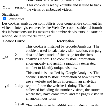
This cookies is set by Youtube and is used to track
YSC
session
the views of embedded videos.
Statistiques
Statistiques
Les cookies analytiques sont utilisés pour comprendre comment les
visiteurs interagissent avec le site Web. Ces cookies aident à fournir
des informations sur les mesures du nombre de visiteurs, du taux de
rebond, de la source du trafic, etc.
Cookie
Durée
Description
This cookie is installed by Google Analytics. The
cookie is used to calculate visitor, session, campaign
2
data and keep track of site usage for the site's
_ga
years
analytics report. The cookies store information
anonymously and assign a randomly generated
number to identify unique visitors.
This cookie is installed by Google Analytics. The
cookie is used to store information of how visitors
use a website and helps in creating an analytics
_gid
1 day
report of how the website is doing. The data
collected including the number visitors, the source
where they have come from, and the pages visted in
an anonymous form.
1 year
The cookie is set by addthis.com to determine the