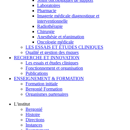
Soins oncologiques de support
Laboratoires
Pharmacie
Imagerie médicale diagnostique et
interventionnelle
Radiothérapie
Chirurgie
Anesthésie et réanimation
Oncologie médicale
LES ESSAIS ET ÉTUDES CLINIQUES
Qualité et gestion des risques
RECHERCHE ET INNOVATION
Les essais et études cliniques
Fonctionnement et organisation
Publications
ENSEIGNEMENT & FORMATION
Formation initiale
Bergonié Formation
Organismes partenaires
L'institut
Bergonié
Histoire
Directions
Instances