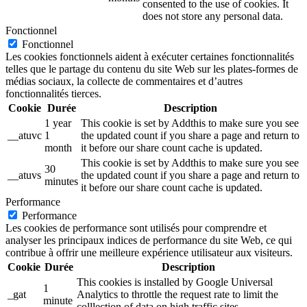
consented to the use of cookies. It
does not store any personal data.
Fonctionnel
Fonctionnel
Les cookies fonctionnels aident à exécuter certaines fonctionnalités
telles que le partage du contenu du site Web sur les plates-formes de
médias sociaux, la collecte de commentaires et d’autres
fonctionnalités tierces.
Cookie
Durée
Description
1 year
This cookie is set by Addthis to make sure you see
__atuvc
1
the updated count if you share a page and return to
month
it before our share count cache is updated.
This cookie is set by Addthis to make sure you see
30
__atuvs
the updated count if you share a page and return to
minutes
it before our share count cache is updated.
Performance
Performance
Les cookies de performance sont utilisés pour comprendre et
analyser les principaux indices de performance du site Web, ce qui
contribue à offrir une meilleure expérience utilisateur aux visiteurs.
Cookie
Durée
Description
This cookies is installed by Google Universal
1
_gat
Analytics to throttle the request rate to limit the
minute
colllection of data on high traffic sites.