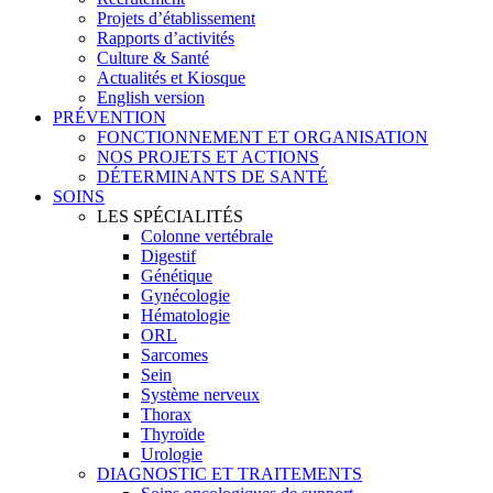
Projets d’établissement
Rapports d’activités
Culture & Santé
Actualités et Kiosque
English version
PRÉVENTION
FONCTIONNEMENT ET ORGANISATION
NOS PROJETS ET ACTIONS
DÉTERMINANTS DE SANTÉ
SOINS
LES SPÉCIALITÉS
Colonne vertébrale
Digestif
Génétique
Gynécologie
Hématologie
ORL
Sarcomes
Sein
Système nerveux
Thorax
Thyroïde
Urologie
DIAGNOSTIC ET TRAITEMENTS