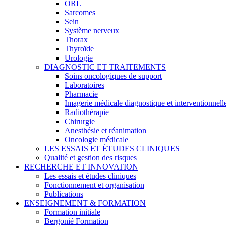
ORL
Sarcomes
Sein
Système nerveux
Thorax
Thyroïde
Urologie
DIAGNOSTIC ET TRAITEMENTS
Soins oncologiques de support
Laboratoires
Pharmacie
Imagerie médicale diagnostique et interventionnell
Radiothérapie
Chirurgie
Anesthésie et réanimation
Oncologie médicale
LES ESSAIS ET ÉTUDES CLINIQUES
Qualité et gestion des risques
RECHERCHE ET INNOVATION
Les essais et études cliniques
Fonctionnement et organisation
Publications
ENSEIGNEMENT & FORMATION
Formation initiale
Bergonié Formation