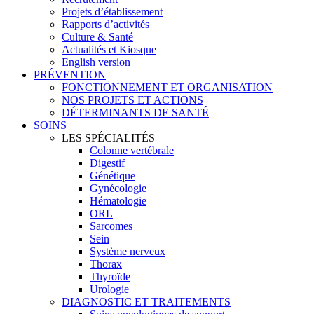
Projets d’établissement
Rapports d’activités
Culture & Santé
Actualités et Kiosque
English version
PRÉVENTION
FONCTIONNEMENT ET ORGANISATION
NOS PROJETS ET ACTIONS
DÉTERMINANTS DE SANTÉ
SOINS
LES SPÉCIALITÉS
Colonne vertébrale
Digestif
Génétique
Gynécologie
Hématologie
ORL
Sarcomes
Sein
Système nerveux
Thorax
Thyroïde
Urologie
DIAGNOSTIC ET TRAITEMENTS