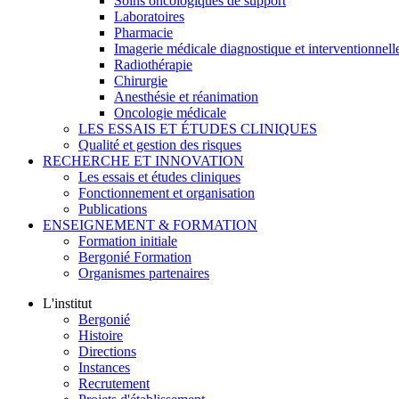
Soins oncologiques de support
Laboratoires
Pharmacie
Imagerie médicale diagnostique et interventionnell
Radiothérapie
Chirurgie
Anesthésie et réanimation
Oncologie médicale
LES ESSAIS ET ÉTUDES CLINIQUES
Qualité et gestion des risques
RECHERCHE ET INNOVATION
Les essais et études cliniques
Fonctionnement et organisation
Publications
ENSEIGNEMENT & FORMATION
Formation initiale
Bergonié Formation
Organismes partenaires
L'institut
Bergonié
Histoire
Directions
Instances
Recrutement