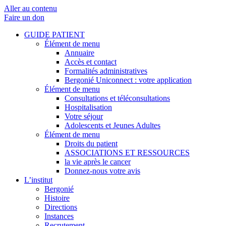
Aller au contenu
Faire un don
GUIDE PATIENT
Élément de menu
Annuaire
Accès et contact
Formalités administratives
Bergonié Uniconnect : votre application
Élément de menu
Consultations et téléconsultations
Hospitalisation
Votre séjour
Adolescents et Jeunes Adultes
Élément de menu
Droits du patient
ASSOCIATIONS ET RESSOURCES
la vie après le cancer
Donnez-nous votre avis
L’institut
Bergonié
Histoire
Directions
Instances
Recrutement