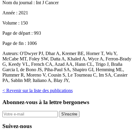
Nom du journal :
Int J Cancer
Année :
2021
Volume :
150
Page de départ :
993
Page de fin :
1006
Auteurs:
O'Dwyer PJ, Dhar A, Kremer BE, Horner T, Wu Y,
McCabe MT, Foley SW, Datta A, Khaled A, Wyce A, Ferron-Brady
G, Keedy VL, French CA, Azad AA, Hann CL, Trigo J, Braña
Garcia I, de Bono JS, Piha-Paul SA, Shapiro GI, Hemming ML,
Plummer R, Moreno V, Cousin S, Le Tourneau C, Im SA, Cassier
PA, Sablin MP, Italiano A, Blay JY,
< Revenir sur la liste des publications
Abonnez-vous
à la lettre bergonews
S'inscrire
Suivez-nous