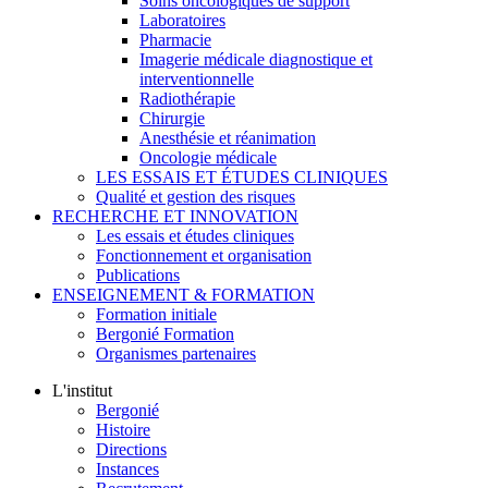
Soins oncologiques de support
Laboratoires
Pharmacie
Imagerie médicale diagnostique et
interventionnelle
Radiothérapie
Chirurgie
Anesthésie et réanimation
Oncologie médicale
LES ESSAIS ET ÉTUDES CLINIQUES
Qualité et gestion des risques
RECHERCHE ET INNOVATION
Les essais et études cliniques
Fonctionnement et organisation
Publications
ENSEIGNEMENT & FORMATION
Formation initiale
Bergonié Formation
Organismes partenaires
L'institut
Bergonié
Histoire
Directions
Instances