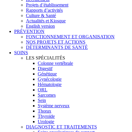
Projets d’établissement
Rapports d’activités
Culture & Santé
Actualités et Kiosque
English version
PRÉVENTION
FONCTIONNEMENT ET ORGANISATION
NOS PROJETS ET ACTIONS
DÉTERMINANTS DE SANTÉ
SOINS
LES SPÉCIALITÉS
Colonne vertébrale
Digestif
Génétique
Gynécologie
Hématologie
ORL
Sarcomes
Sein
Système nerveux
Thorax
Thyroïde
Urologie
DIAGNOSTIC ET TRAITEMENTS