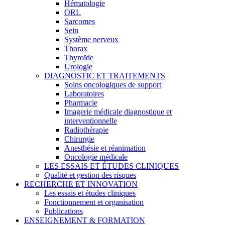
Hématologie
ORL
Sarcomes
Sein
Système nerveux
Thorax
Thyroïde
Urologie
DIAGNOSTIC ET TRAITEMENTS
Soins oncologiques de support
Laboratoires
Pharmacie
Imagerie médicale diagnostique et
interventionnelle
Radiothérapie
Chirurgie
Anesthésie et réanimation
Oncologie médicale
LES ESSAIS ET ÉTUDES CLINIQUES
Qualité et gestion des risques
RECHERCHE ET INNOVATION
Les essais et études cliniques
Fonctionnement et organisation
Publications
ENSEIGNEMENT & FORMATION