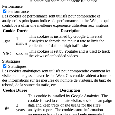
it before our share count cache is updated.
Performance
Performance
Les cookies de performance sont utilisés pour comprendre et
analyser les principaux indices de performance du site Web, ce qui
contribue à offrir une meilleure expérience utilisateur aux visiteurs.
Cookie
Durée
Description
This cookies is installed by Google Universal
1
_gat
Analytics to throttle the request rate to limit the
minute
colllection of data on high traffic sites.
This cookies is set by Youtube and is used to track
YSC
session
the views of embedded videos.
Statistiques
Statistiques
Les cookies analytiques sont utilisés pour comprendre comment les
visiteurs interagissent avec le site Web. Ces cookies aident à fournir
des informations sur les mesures du nombre de visiteurs, du taux de
rebond, de la source du trafic, etc.
Cookie
Durée
Description
This cookie is installed by Google Analytics. The
cookie is used to calculate visitor, session, campaign
2
data and keep track of site usage for the site's
_ga
years
analytics report. The cookies store information
anonymously and assign a randomly generated