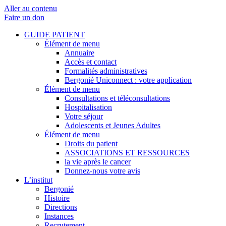
Aller au contenu
Faire un don
GUIDE PATIENT
Élément de menu
Annuaire
Accès et contact
Formalités administratives
Bergonié Uniconnect : votre application
Élément de menu
Consultations et téléconsultations
Hospitalisation
Votre séjour
Adolescents et Jeunes Adultes
Élément de menu
Droits du patient
ASSOCIATIONS ET RESSOURCES
la vie après le cancer
Donnez-nous votre avis
L’institut
Bergonié
Histoire
Directions
Instances
Recrutement