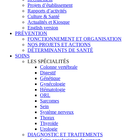
Projets d’établissement
Rapports d’activités
Culture & Santé
Actualités et Kiosque
English version
PRÉVENTION
FONCTIONNEMENT ET ORGANISATION
NOS PROJETS ET ACTIONS
DÉTERMINANTS DE SANTÉ
SOINS
LES SPÉCIALITÉS
Colonne vertébrale
Digestif
Génétique
Gynécologie
Hématologie
ORL
Sarcomes
Sein
Système nerveux
Thorax
Thyroïde
Urologie
DIAGNOSTIC ET TRAITEMENTS