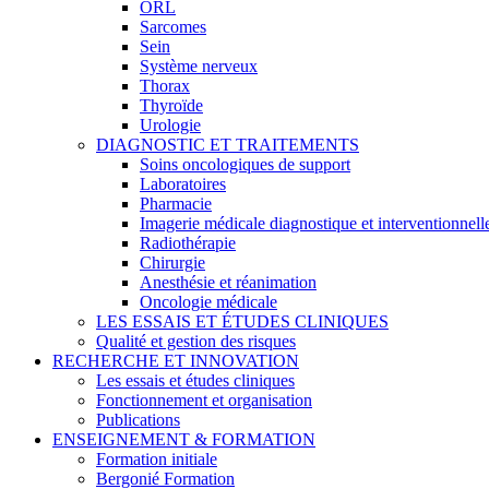
ORL
Sarcomes
Sein
Système nerveux
Thorax
Thyroïde
Urologie
DIAGNOSTIC ET TRAITEMENTS
Soins oncologiques de support
Laboratoires
Pharmacie
Imagerie médicale diagnostique et interventionnell
Radiothérapie
Chirurgie
Anesthésie et réanimation
Oncologie médicale
LES ESSAIS ET ÉTUDES CLINIQUES
Qualité et gestion des risques
RECHERCHE ET INNOVATION
Les essais et études cliniques
Fonctionnement et organisation
Publications
ENSEIGNEMENT & FORMATION
Formation initiale
Bergonié Formation