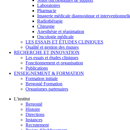
Soins oncologiques de support
Laboratoires
Pharmacie
Imagerie médicale diagnostique et interventionnell
Radiothérapie
Chirurgie
Anesthésie et réanimation
Oncologie médicale
LES ESSAIS ET ÉTUDES CLINIQUES
Qualité et gestion des risques
RECHERCHE ET INNOVATION
Les essais et études cliniques
Fonctionnement et organisation
Publications
ENSEIGNEMENT & FORMATION
Formation initiale
Bergonié Formation
Organismes partenaires
L'institut
Bergonié
Histoire
Directions
Instances
Recrutement