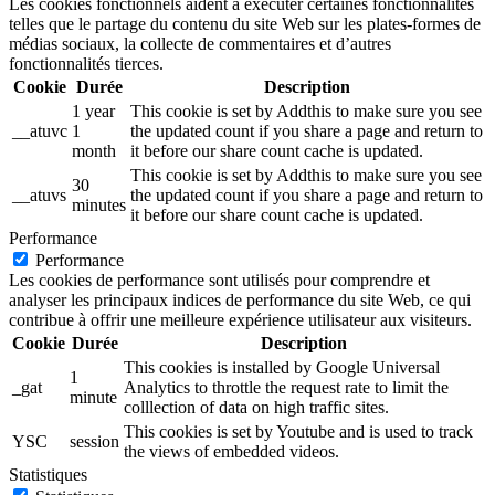
Les cookies fonctionnels aident à exécuter certaines fonctionnalités
telles que le partage du contenu du site Web sur les plates-formes de
médias sociaux, la collecte de commentaires et d’autres
fonctionnalités tierces.
Cookie
Durée
Description
1 year
This cookie is set by Addthis to make sure you see
__atuvc
1
the updated count if you share a page and return to
month
it before our share count cache is updated.
This cookie is set by Addthis to make sure you see
30
__atuvs
the updated count if you share a page and return to
minutes
it before our share count cache is updated.
Performance
Performance
Les cookies de performance sont utilisés pour comprendre et
analyser les principaux indices de performance du site Web, ce qui
contribue à offrir une meilleure expérience utilisateur aux visiteurs.
Cookie
Durée
Description
This cookies is installed by Google Universal
1
_gat
Analytics to throttle the request rate to limit the
minute
colllection of data on high traffic sites.
This cookies is set by Youtube and is used to track
YSC
session
the views of embedded videos.
Statistiques