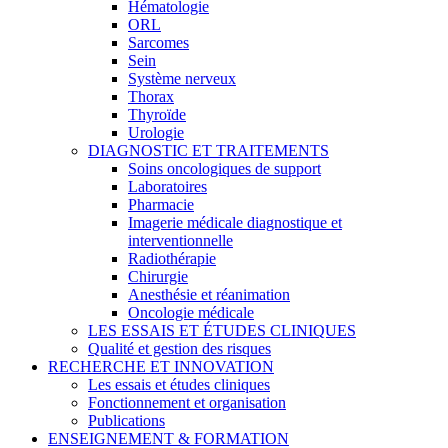
Hématologie
ORL
Sarcomes
Sein
Système nerveux
Thorax
Thyroïde
Urologie
DIAGNOSTIC ET TRAITEMENTS
Soins oncologiques de support
Laboratoires
Pharmacie
Imagerie médicale diagnostique et
interventionnelle
Radiothérapie
Chirurgie
Anesthésie et réanimation
Oncologie médicale
LES ESSAIS ET ÉTUDES CLINIQUES
Qualité et gestion des risques
RECHERCHE ET INNOVATION
Les essais et études cliniques
Fonctionnement et organisation
Publications
ENSEIGNEMENT & FORMATION