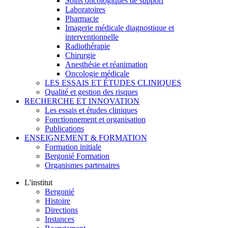
Soins oncologiques de support
Laboratoires
Pharmacie
Imagerie médicale diagnostique et
interventionnelle
Radiothérapie
Chirurgie
Anesthésie et réanimation
Oncologie médicale
LES ESSAIS ET ÉTUDES CLINIQUES
Qualité et gestion des risques
RECHERCHE ET INNOVATION
Les essais et études cliniques
Fonctionnement et organisation
Publications
ENSEIGNEMENT & FORMATION
Formation initiale
Bergonié Formation
Organismes partenaires
L'institut
Bergonié
Histoire
Directions
Instances