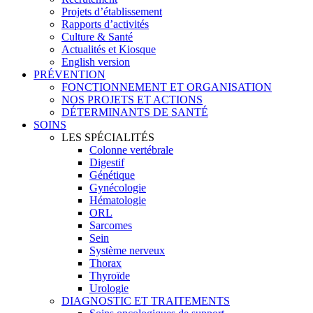
Projets d’établissement
Rapports d’activités
Culture & Santé
Actualités et Kiosque
English version
PRÉVENTION
FONCTIONNEMENT ET ORGANISATION
NOS PROJETS ET ACTIONS
DÉTERMINANTS DE SANTÉ
SOINS
LES SPÉCIALITÉS
Colonne vertébrale
Digestif
Génétique
Gynécologie
Hématologie
ORL
Sarcomes
Sein
Système nerveux
Thorax
Thyroïde
Urologie
DIAGNOSTIC ET TRAITEMENTS