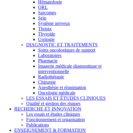
Hématologie
ORL
Sarcomes
Sein
Système nerveux
Thorax
Thyroïde
Urologie
DIAGNOSTIC ET TRAITEMENTS
Soins oncologiques de support
Laboratoires
Pharmacie
Imagerie médicale diagnostique et
interventionnelle
Radiothérapie
Chirurgie
Anesthésie et réanimation
Oncologie médicale
LES ESSAIS ET ÉTUDES CLINIQUES
Qualité et gestion des risques
RECHERCHE ET INNOVATION
Les essais et études cliniques
Fonctionnement et organisation
Publications
ENSEIGNEMENT & FORMATION