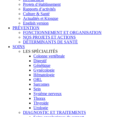
Projets d’établissement
Rapports d’activités
Culture & Santé
Actualités et Kiosque
English version
PRÉVENTION
FONCTIONNEMENT ET ORGANISATION
NOS PROJETS ET ACTIONS
DÉTERMINANTS DE SANTÉ
SOINS
LES SPÉCIALITÉS
Colonne vertébrale
Digestif
Génétique
Gynécologie
Hématologie
ORL
Sarcomes
Sein
Système nerveux
Thorax
Thyroïde
Urologie
DIAGNOSTIC ET TRAITEMENTS