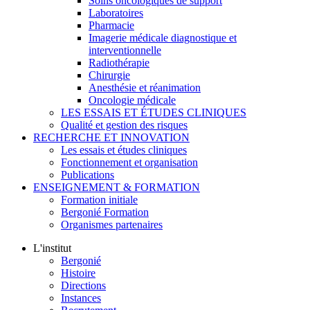
Soins oncologiques de support
Laboratoires
Pharmacie
Imagerie médicale diagnostique et
interventionnelle
Radiothérapie
Chirurgie
Anesthésie et réanimation
Oncologie médicale
LES ESSAIS ET ÉTUDES CLINIQUES
Qualité et gestion des risques
RECHERCHE ET INNOVATION
Les essais et études cliniques
Fonctionnement et organisation
Publications
ENSEIGNEMENT & FORMATION
Formation initiale
Bergonié Formation
Organismes partenaires
L'institut
Bergonié
Histoire
Directions
Instances