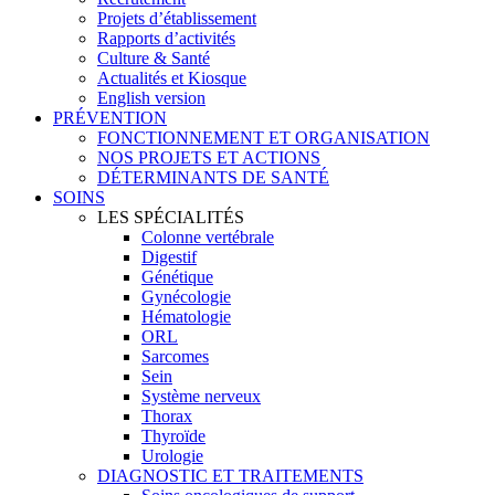
Projets d’établissement
Rapports d’activités
Culture & Santé
Actualités et Kiosque
English version
PRÉVENTION
FONCTIONNEMENT ET ORGANISATION
NOS PROJETS ET ACTIONS
DÉTERMINANTS DE SANTÉ
SOINS
LES SPÉCIALITÉS
Colonne vertébrale
Digestif
Génétique
Gynécologie
Hématologie
ORL
Sarcomes
Sein
Système nerveux
Thorax
Thyroïde
Urologie
DIAGNOSTIC ET TRAITEMENTS