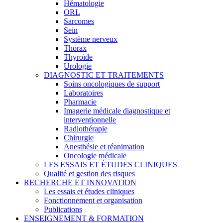
Hématologie
ORL
Sarcomes
Sein
Système nerveux
Thorax
Thyroïde
Urologie
DIAGNOSTIC ET TRAITEMENTS
Soins oncologiques de support
Laboratoires
Pharmacie
Imagerie médicale diagnostique et
interventionnelle
Radiothérapie
Chirurgie
Anesthésie et réanimation
Oncologie médicale
LES ESSAIS ET ÉTUDES CLINIQUES
Qualité et gestion des risques
RECHERCHE ET INNOVATION
Les essais et études cliniques
Fonctionnement et organisation
Publications
ENSEIGNEMENT & FORMATION