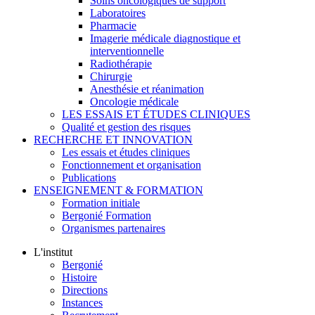
Soins oncologiques de support
Laboratoires
Pharmacie
Imagerie médicale diagnostique et
interventionnelle
Radiothérapie
Chirurgie
Anesthésie et réanimation
Oncologie médicale
LES ESSAIS ET ÉTUDES CLINIQUES
Qualité et gestion des risques
RECHERCHE ET INNOVATION
Les essais et études cliniques
Fonctionnement et organisation
Publications
ENSEIGNEMENT & FORMATION
Formation initiale
Bergonié Formation
Organismes partenaires
L'institut
Bergonié
Histoire
Directions
Instances